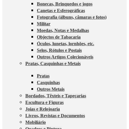
Bonecas, Brinquedos e jogos
Canetas e Esferográficas
Fotografia (álbuns, câmaras e fotos)
Militar
Moedas, Notas e Medalhas
Objectos de Tabacaria
Óculos, lunetas, lornhões, etc.
Selos, Rótulos e Postais
Outros Artigos Colecionáveis
Pratas, Casquinhas e Metais
Pratas
Casquinhas
Outros Metais
Bordados, Têxteis e Tapeçarias
Escultura e Figuras
Joias e Relojoaria
Livros, Revistas e Documentos
Mobiliário
Quadros e Pintura