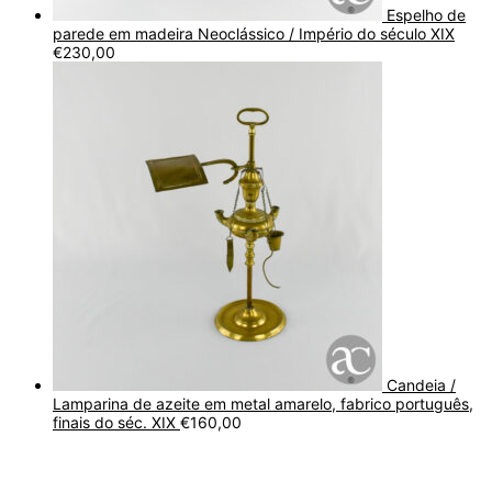
Espelho de
parede em madeira Neoclássico / Império do século XIX
€
230,00
Candeia /
Lamparina de azeite em metal amarelo, fabrico português,
finais do séc. XIX
€
160,00