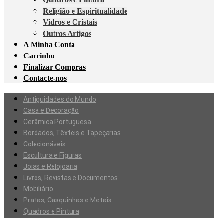
Religião e Espiritualidade
Vidros e Cristais
Outros Artigos
A Minha Conta
Carrinho
Finalizar Compras
Contacte-nos
Antiguidades do Mundo
Casa e Decoração
Cerâmica Portuguesa
Bordados, Têxteis e Tapeçarias
Colecionáveis
Escultura e Figuras
Joias e Relojoaria
Livros, Revistas e Documentos
Mobiliário
Pratas, Casquinhas e Metais
Quadros e Pintura