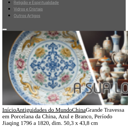
Religião e Espiritualidade
Vidros e Cristais
Outros Artigos
Início
Antiguidades do Mundo
China
Grande Travessa
em Porcelana da China, Azul e Branco, Período
Jiaqing 1796 a 1820, dim. 50,3 x 43,8 cm