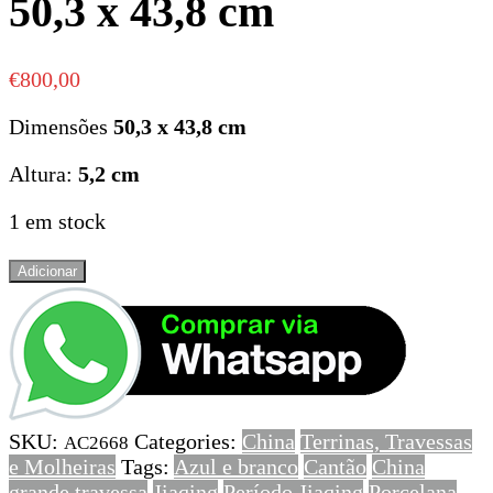
50,3 x 43,8 cm
€
800,00
Dimensões
50,3 x 43,8 cm
Altura:
5,2 cm
1 em stock
Quantidade
Adicionar
de
Grande
Travessa
em
Porcelana
da
SKU:
Categories:
China
Terrinas, Travessas
China,
AC2668
e Molheiras
Tags:
Azul e branco
Cantão
China
Azul
grande travessa
Jiaqing
Período Jiaqing
Porcelana