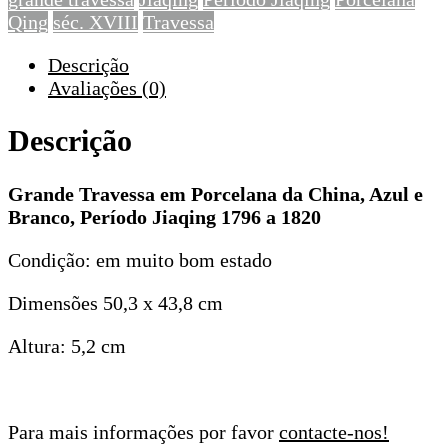
e
Qing
séc. XVIII
Travessa
Branco,
Período
Descrição
Jiaqing
Avaliações (0)
1796
a
Descrição
1820,
dim.
50,3
Grande Travessa em Porcelana da China, Azul e
x
Branco, Período Jiaqing 1796 a 1820
43,8
cm
Condição: em muito bom estado
Dimensões 50,3 x 43,8 cm
Altura: 5,2 cm
Para mais informações por favor
contacte-nos!