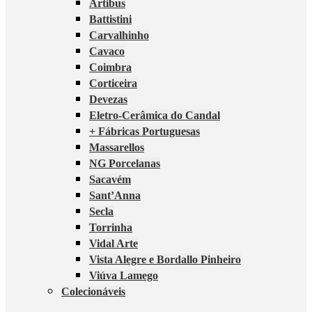
Artibus
Battistini
Carvalhinho
Cavaco
Coimbra
Corticeira
Devezas
Eletro-Cerâmica do Candal
+ Fábricas Portuguesas
Massarellos
NG Porcelanas
Sacavém
Sant’Anna
Secla
Torrinha
Vidal Arte
Vista Alegre e Bordallo Pinheiro
Viúva Lamego
Colecionáveis