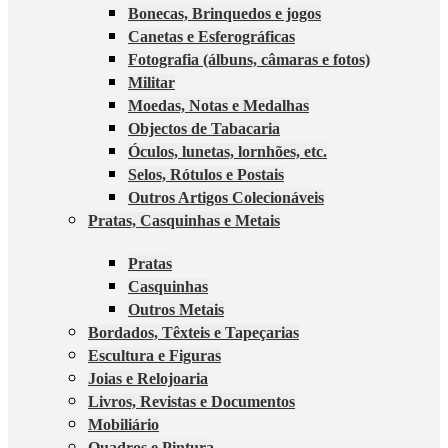
Bonecas, Brinquedos e jogos
Canetas e Esferográficas
Fotografia (álbuns, câmaras e fotos)
Militar
Moedas, Notas e Medalhas
Objectos de Tabacaria
Óculos, lunetas, lornhões, etc.
Selos, Rótulos e Postais
Outros Artigos Colecionáveis
Pratas, Casquinhas e Metais
Pratas
Casquinhas
Outros Metais
Bordados, Têxteis e Tapeçarias
Escultura e Figuras
Joias e Relojoaria
Livros, Revistas e Documentos
Mobiliário
Quadros e Pintura