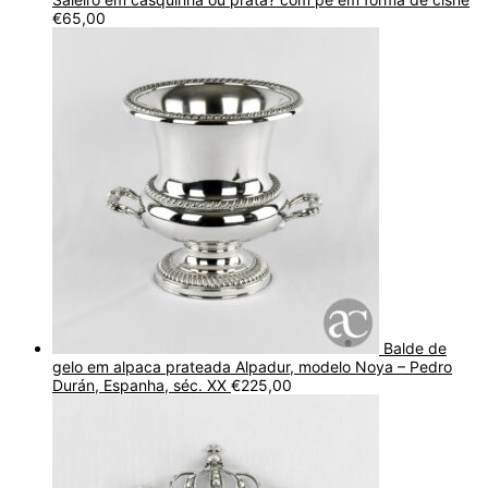
€
65,00
Balde de
gelo em alpaca prateada Alpadur, modelo Noya – Pedro
Durán, Espanha, séc. XX
€
225,00