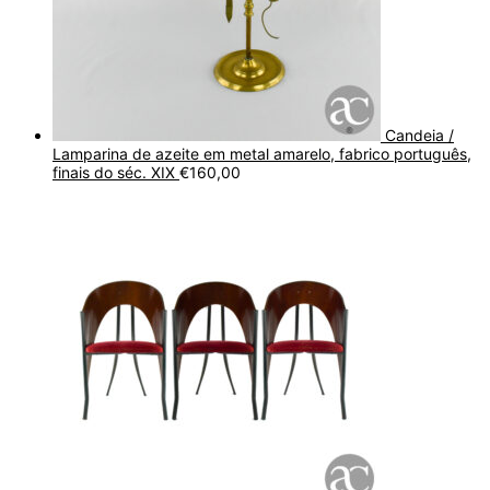
Candeia /
Lamparina de azeite em metal amarelo, fabrico português,
finais do séc. XIX
€
160,00