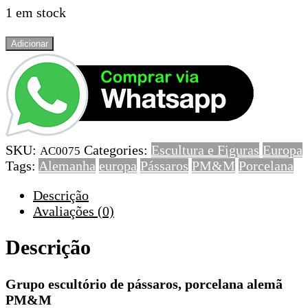
1 em stock
Quantidade
Adicionar
de
Grupo
escultório
de
pássaros,
porcelana
SKU:
Categories:
Escultura e Figuras
Europa
alemã
AC0075
Tags:
Alemanha
europa
Pássaros
PM&M
Porcelana
PM&M
Descrição
Avaliações (0)
Descrição
Grupo escultório de pássaros, porcelana alemã
PM&M