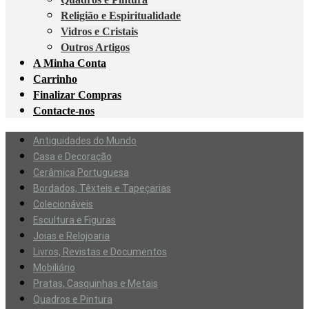
Religião e Espiritualidade
Vidros e Cristais
Outros Artigos
A Minha Conta
Carrinho
Finalizar Compras
Contacte-nos
Antiguidades do Mundo
Casa e Decoração
Cerâmica Portuguesa
Bordados, Têxteis e Tapeçarias
Colecionáveis
Escultura e Figuras
Joias e Relojoaria
Livros, Revistas e Documentos
Mobiliário
Pratas, Casquinhas e Metais
Quadros e Pintura