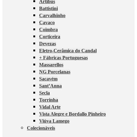
Artibus
Battistini
Carvalhinho
Cavaco
Coimbra
Corticeira
Devezas
Eletro-Cerâmica do Candal
+ Fábricas Portuguesas
Massarellos
NG Porcelanas
Sacavém
Sant’Anna
Secla
Torrinha
Vidal Arte
Vista Alegre e Bordallo Pinheiro
Viúva Lamego
Colecionáveis