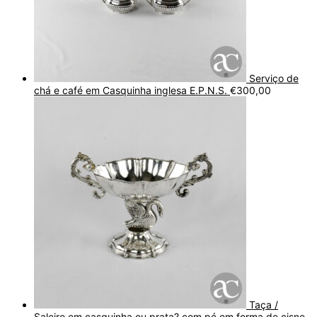
Serviço de
chá e café em Casquinha inglesa E.P.N.S.
€
300,00
Taça /
Saleiro em casquinha ou prata? com pé em forma de cisne