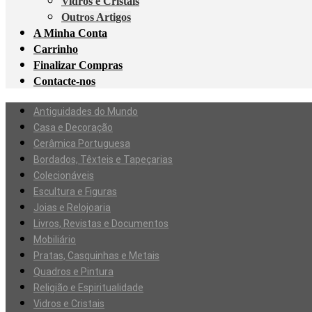
Vidros e Cristais
Outros Artigos
A Minha Conta
Carrinho
Finalizar Compras
Contacte-nos
Antiguidades do Mundo
Casa e Decoração
Cerâmica Portuguesa
Bordados, Têxteis e Tapeçarias
Colecionáveis
Escultura e Figuras
Joias e Relojoaria
Livros, Revistas e Documentos
Mobiliário
Pratas, Casquinhas e Metais
Quadros e Pintura
Religião e Espiritualidade
Vidros e Cristais