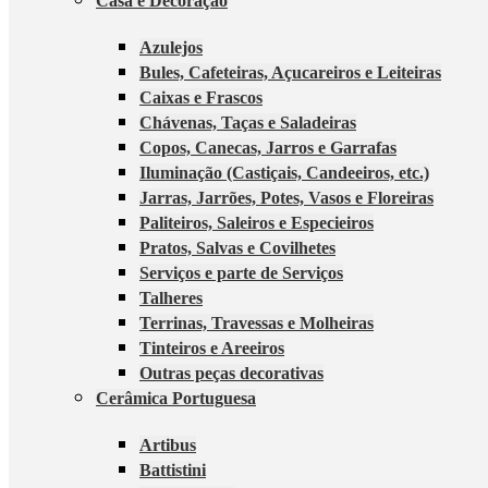
Casa e Decoração
Azulejos
Bules, Cafeteiras, Açucareiros e Leiteiras
Caixas e Frascos
Chávenas, Taças e Saladeiras
Copos, Canecas, Jarros e Garrafas
Iluminação (Castiçais, Candeeiros, etc.)
Jarras, Jarrões, Potes, Vasos e Floreiras
Paliteiros, Saleiros e Especieiros
Pratos, Salvas e Covilhetes
Serviços e parte de Serviços
Talheres
Terrinas, Travessas e Molheiras
Tinteiros e Areeiros
Outras peças decorativas
Cerâmica Portuguesa
Artibus
Battistini