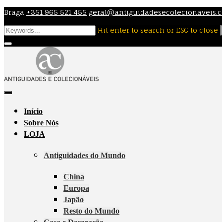
Skip
Braga
+351 965 521 455
geral@antiguidadesecolecionaveis.
to
Hit enter to search or ESC to close
content
Início
Sobre Nós
LOJA
Antiguidades do Mundo
China
Europa
Japão
Resto do Mundo