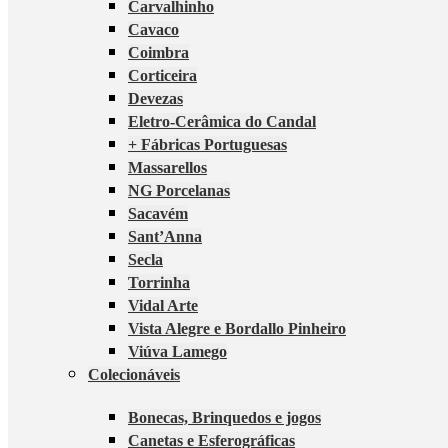
Carvalhinho
Cavaco
Coimbra
Corticeira
Devezas
Eletro-Cerâmica do Candal
+ Fábricas Portuguesas
Massarellos
NG Porcelanas
Sacavém
Sant’Anna
Secla
Torrinha
Vidal Arte
Vista Alegre e Bordallo Pinheiro
Viúva Lamego
Colecionáveis
Bonecas, Brinquedos e jogos
Canetas e Esferográficas