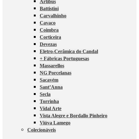
Artibus
Battistini
Carvalhinho
Cavaco
Coimbra
Corticeira
Devezas
Eletro-Cerâmica do Candal
+ Fábricas Portuguesas
Massarellos
NG Porcelanas
Sacavém
Sant’Anna
Secla
Torrinha
Vidal Arte
Vista Alegre e Bordallo Pinheiro
Viúva Lamego
Colecionáveis