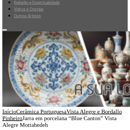
Religião e Espiritualidade
Vidros e Cristais
Outros Artigos
Início
Cerâmica Portuguesa
Vista Alegre e Bordallo
Pinheiro
Jarra em porcelana “Blue Canton” Vista
Alegre Mottahedeh