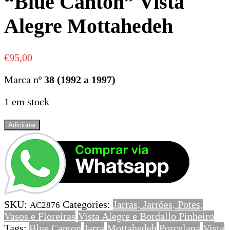
“Blue Canton” Vista
Alegre Mottahedeh
€
95,00
Marca nº
38 (1992 a 1997)
1 em stock
Quantidade
Adicionar
de
Jarra
em
porcelana
“Blue
Canton”
SKU:
Categories:
Jarras, Jarrões, Potes,
Vista
AC2876
Vasos e Floreiras
Vista Alegre e Bordallo Pinheiro
Alegre
Tags:
Blue Canton
Jarra
Mottahedeh
Porcelana
Vista
Mottahedeh