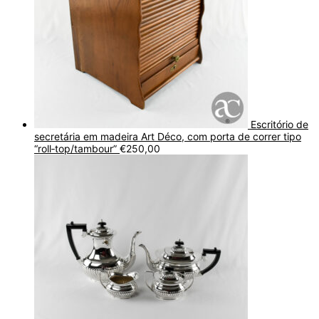
Escritório de
secretária em madeira Art Déco, com porta de correr tipo
“roll‑top/tambour”
€
250,00