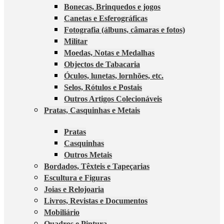
Bonecas, Brinquedos e jogos
Canetas e Esferográficas
Fotografia (álbuns, câmaras e fotos)
Militar
Moedas, Notas e Medalhas
Objectos de Tabacaria
Óculos, lunetas, lornhões, etc.
Selos, Rótulos e Postais
Outros Artigos Colecionáveis
Pratas, Casquinhas e Metais
Pratas
Casquinhas
Outros Metais
Bordados, Têxteis e Tapeçarias
Escultura e Figuras
Joias e Relojoaria
Livros, Revistas e Documentos
Mobiliário
Quadros e Pintura