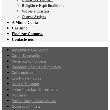
Religião e Espiritualidade
Vidros e Cristais
Outros Artigos
A Minha Conta
Carrinho
Finalizar Compras
Contacte-nos
Antiguidades do Mundo
Casa e Decoração
Cerâmica Portuguesa
Bordados, Têxteis e Tapeçarias
Colecionáveis
Escultura e Figuras
Joias e Relojoaria
Livros, Revistas e Documentos
Mobiliário
Pratas, Casquinhas e Metais
Quadros e Pintura