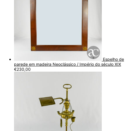
Espelho de
parede em madeira Neoclássico / Império do século XIX
€
230,00