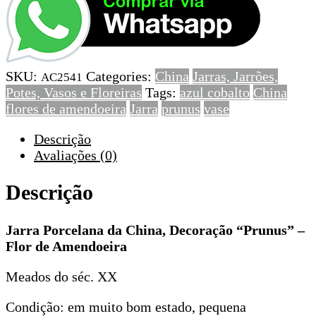
Porcelana
da
China,
Decoração
SKU:
Categories:
China
Jarras, Jarrões,
“Prunus”
AC2541
Potes, Vasos e Floreiras
Tags:
azul cobalto
China
-
flores de amendoeira
Jarra
prunus
vase
Flor
de
Descrição
Amendoeira
Avaliações (0)
Descrição
Jarra Porcelana da China, Decoração “Prunus” –
Flor de Amendoeira
Meados do séc. XX
Condição: em muito bom estado, pequena