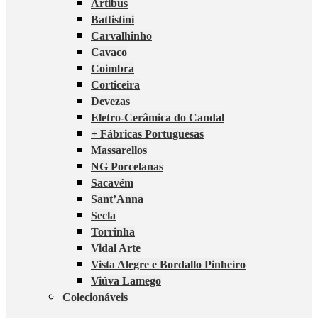
Artibus
Battistini
Carvalhinho
Cavaco
Coimbra
Corticeira
Devezas
Eletro-Cerâmica do Candal
+ Fábricas Portuguesas
Massarellos
NG Porcelanas
Sacavém
Sant’Anna
Secla
Torrinha
Vidal Arte
Vista Alegre e Bordallo Pinheiro
Viúva Lamego
Colecionáveis