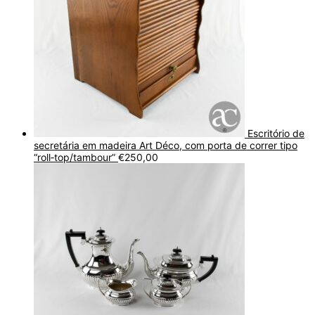
Escritório de
secretária em madeira Art Déco, com porta de correr tipo
“roll‑top/tambour”
€
250,00