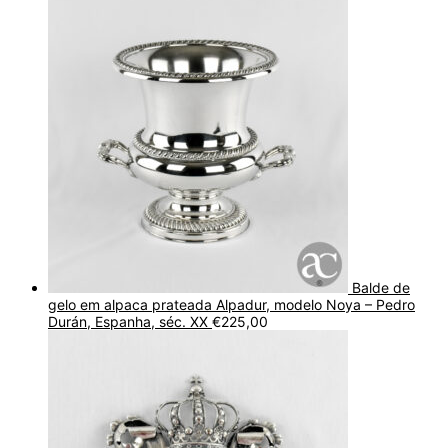
Balde de
gelo em alpaca prateada Alpadur, modelo Noya – Pedro
Durán, Espanha, séc. XX
€
225,00