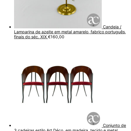
Candeia /
Lamparina de azeite em metal amarelo, fabrico português,
finais do séc. XIX
€
160,00
Conjunto de
3 cadeiras estilo Art Déco, em madeira, tecido e metal