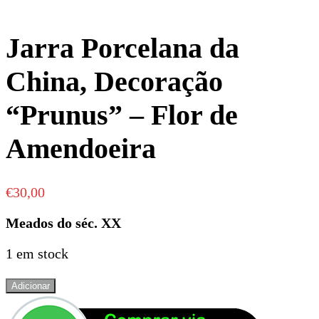
Jarra Porcelana da
China, Decoração
“Prunus” – Flor de
Amendoeira
€
30,00
Meados do séc. XX
1 em stock
Quantidade
Adicionar
de
Jarra