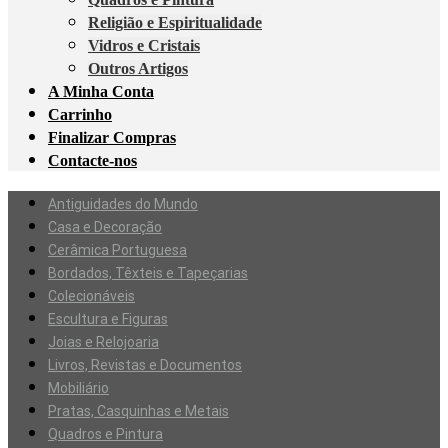
Religião e Espiritualidade
Vidros e Cristais
Outros Artigos
A Minha Conta
Carrinho
Finalizar Compras
Contacte-nos
Antiguidades do Mundo
Casa e Decoração
Cerâmica Portuguesa
Bordados, Têxteis e Tapeçarias
Colecionáveis
Escultura e Figuras
Joias e Relojoaria
Livros, Revistas e Documentos
Mobiliário
Pratas, Casquinhas e Metais
Quadros e Pintura