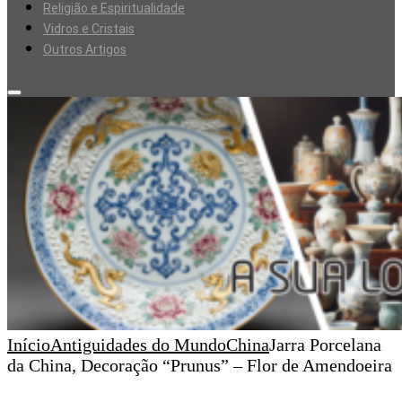
Religião e Espiritualidade
Vidros e Cristais
Outros Artigos
Início
Antiguidades do Mundo
China
Jarra Porcelana
da China, Decoração “Prunus” – Flor de Amendoeira