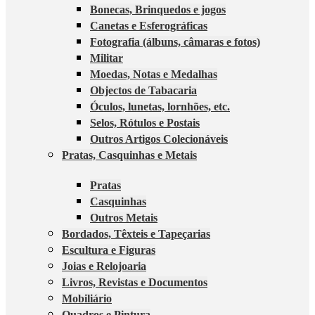
Bonecas, Brinquedos e jogos
Canetas e Esferográficas
Fotografia (álbuns, câmaras e fotos)
Militar
Moedas, Notas e Medalhas
Objectos de Tabacaria
Óculos, lunetas, lornhões, etc.
Selos, Rótulos e Postais
Outros Artigos Colecionáveis
Pratas, Casquinhas e Metais
Pratas
Casquinhas
Outros Metais
Bordados, Têxteis e Tapeçarias
Escultura e Figuras
Joias e Relojoaria
Livros, Revistas e Documentos
Mobiliário
Quadros e Pintura