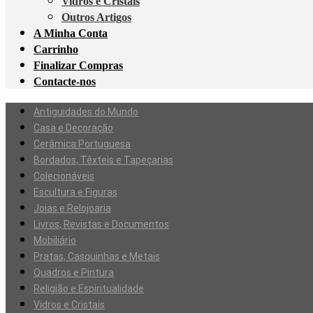
Vidros e Cristais
Outros Artigos
A Minha Conta
Carrinho
Finalizar Compras
Contacte-nos
Antiguidades do Mundo
Casa e Decoração
Cerâmica Portuguesa
Bordados, Têxteis e Tapeçarias
Colecionáveis
Escultura e Figuras
Joias e Relojoaria
Livros, Revistas e Documentos
Mobiliário
Pratas, Casquinhas e Metais
Quadros e Pintura
Religião e Espiritualidade
Vidros e Cristais