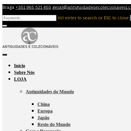
Skip
Braga
+351 965 521 455
geral@antiguidadesecolecionaveis.
to
Hit enter to search or ESC to close
content
Início
Sobre Nós
LOJA
Antiguidades do Mundo
China
Europa
Japão
Resto do Mundo