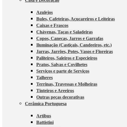
Casa e Decoração
Azulejos
Bules, Cafeteiras, Açucareiros e Leiteiras
Caixas e Frascos
Chávenas, Taças e Saladeiras
Copos, Canecas, Jarros e Garrafas
Iluminação (Castiçais, Candeeiros, etc.)
Jarras, Jarrões, Potes, Vasos e Floreiras
Paliteiros, Saleiros e Especieiros
Pratos, Salvas e Covilhetes
Serviços e parte de Serviços
Talheres
Terrinas, Travessas e Molheiras
Tinteiros e Areeiros
Outras peças decorativas
Cerâmica Portuguesa
Artibus
Battistini