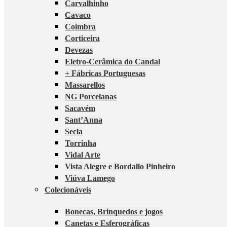
Carvalhinho
Cavaco
Coimbra
Corticeira
Devezas
Eletro-Cerâmica do Candal
+ Fábricas Portuguesas
Massarellos
NG Porcelanas
Sacavém
Sant’Anna
Secla
Torrinha
Vidal Arte
Vista Alegre e Bordallo Pinheiro
Viúva Lamego
Colecionáveis
Bonecas, Brinquedos e jogos
Canetas e Esferográficas