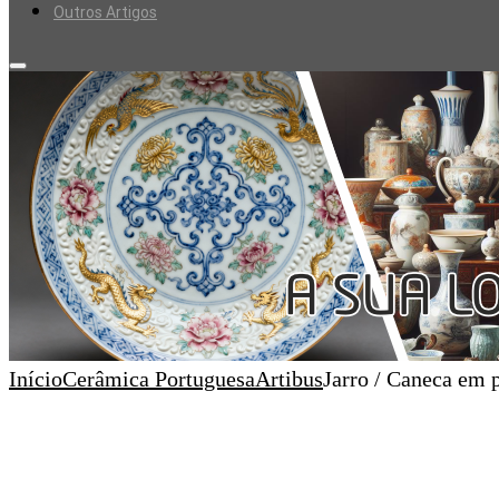
Outros Artigos
Início
Cerâmica Portuguesa
Artibus
Jarro / Caneca em p