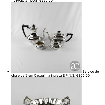
“roll‑top/tambour”
€
250,00
Serviço de
chá e café em Casquinha inglesa E.P.N.S.
€
300,00