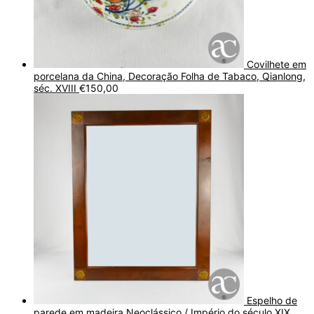
Covilhete em
porcelana da China, Decoração Folha de Tabaco, Qianlong,
séc. XVIII
€
150,00
Espelho de
parede em madeira Neoclássico / Império do século XIX