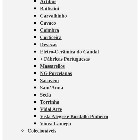
Artibus
Battistini
Carvalhinho
Cavaco
Coimbra
Corticeira
Devezas
Eletro-Cerâmica do Candal
+ Fábricas Portuguesas
Massarellos
NG Porcelanas
Sacavém
Sant’Anna
Secla
Torrinha
Vidal Arte
Vista Alegre e Bordallo Pinheiro
Viúva Lamego
Colecionáveis