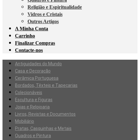
Religião e Espiritualidade
Vidros e Cristais
Outros Artigos
A Minha Conta
Carrinho
Finalizar Compras
Contacte-nos
Antiguidades do Mundo
Casa e Decoração
Cerâmica Portuguesa
Bordados, Têxteis e Tapeçarias
Colecionáveis
Escultura e Figuras
Joias e Relojoaria
Livros, Revistas e Documentos
Mobiliário
Pratas, Casquinhas e Metais
Quadros e Pintura