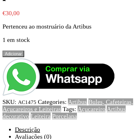
€
30,00
Pertenceu ao mostruário da Artibus
1 em stock
Quantidade
Adicionar
de
Leiteira
e
açucareiro
em
porcelana
SKU:
Categories:
Artibus
Bules, Cafeteiras,
Artibus
AC1475
Açucareiros e Leiteiras
Tags:
Açucareiro
Artibus
decorativo
Leiteira
Porcelana
Descrição
Avaliações (0)