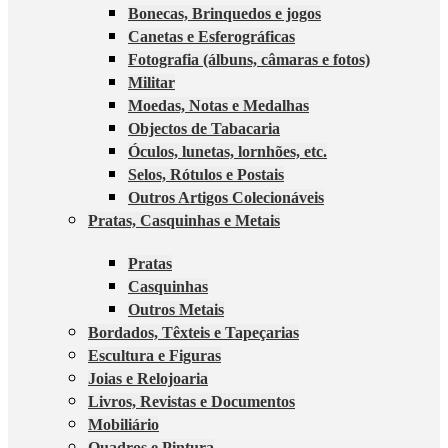
Bonecas, Brinquedos e jogos
Canetas e Esferográficas
Fotografia (álbuns, câmaras e fotos)
Militar
Moedas, Notas e Medalhas
Objectos de Tabacaria
Óculos, lunetas, lornhões, etc.
Selos, Rótulos e Postais
Outros Artigos Colecionáveis
Pratas, Casquinhas e Metais
Pratas
Casquinhas
Outros Metais
Bordados, Têxteis e Tapeçarias
Escultura e Figuras
Joias e Relojoaria
Livros, Revistas e Documentos
Mobiliário
Quadros e Pintura