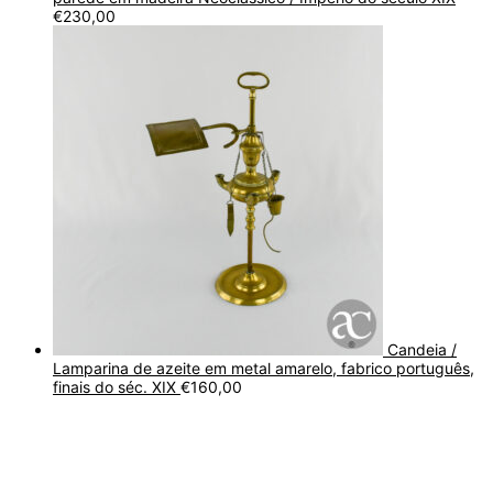
€
230,00
Candeia /
Lamparina de azeite em metal amarelo, fabrico português,
finais do séc. XIX
€
160,00