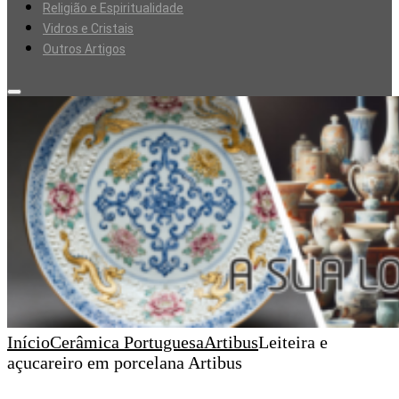
Religião e Espiritualidade
Vidros e Cristais
Outros Artigos
Início
Cerâmica Portuguesa
Artibus
Leiteira e
açucareiro em porcelana Artibus