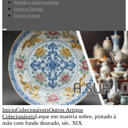
Religião e Espiritualidade
Vidros e Cristais
Outros Artigos
Início
Colecionáveis
Outros Artigos
Colecionáveis
Leque em matéria nobre, pintado à
mão com fundo dourado, séc. XIX