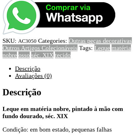
Leque
em
matéria
nobre,
pintado
SKU:
Categories:
Outras peças decorativas
à
AC3050
Outros Artigos Colecionáveis
Tags:
Leque
matéria
mão
nobre
osso
séc. XIX
tecido
com
fundo
Descrição
dourado,
Avaliações (0)
séc.
XIX
Descrição
Leque em matéria nobre, pintado à mão com
fundo dourado, séc. XIX
Condição: em bom estado, pequenas falhas