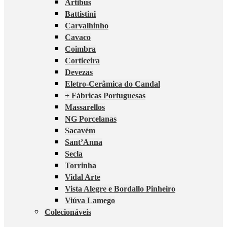
Artibus
Battistini
Carvalhinho
Cavaco
Coimbra
Corticeira
Devezas
Eletro-Cerâmica do Candal
+ Fábricas Portuguesas
Massarellos
NG Porcelanas
Sacavém
Sant’Anna
Secla
Torrinha
Vidal Arte
Vista Alegre e Bordallo Pinheiro
Viúva Lamego
Colecionáveis