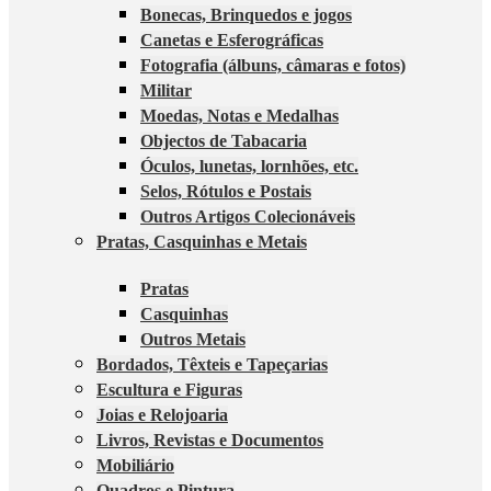
Bonecas, Brinquedos e jogos
Canetas e Esferográficas
Fotografia (álbuns, câmaras e fotos)
Militar
Moedas, Notas e Medalhas
Objectos de Tabacaria
Óculos, lunetas, lornhões, etc.
Selos, Rótulos e Postais
Outros Artigos Colecionáveis
Pratas, Casquinhas e Metais
Pratas
Casquinhas
Outros Metais
Bordados, Têxteis e Tapeçarias
Escultura e Figuras
Joias e Relojoaria
Livros, Revistas e Documentos
Mobiliário
Quadros e Pintura