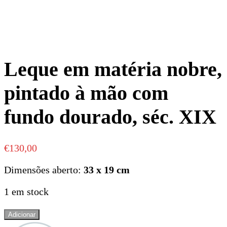
Leque em matéria nobre,
pintado à mão com
fundo dourado, séc. XIX
€
130,00
Dimensões aberto:
33 x 19 cm
1 em stock
Quantidade
Adicionar
de