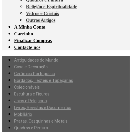
Religião e Espiritualidade
Vidros e Cristais
Outros Artigos
A Minha Conta
Carrinho
Finalizar Compras
Contacte-nos
Antiguidades do Mundo
Casa e Decoração
Cerâmica Portuguesa
Bordados, Têxteis e Tapeçarias
Colecionáveis
Escultura e Figuras
Joias e Relojoaria
Livros, Revistas e Documentos
Mobiliário
Pratas, Casquinhas e Metais
Quadros e Pintura