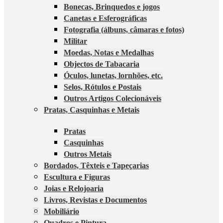
Bonecas, Brinquedos e jogos
Canetas e Esferográficas
Fotografia (álbuns, câmaras e fotos)
Militar
Moedas, Notas e Medalhas
Objectos de Tabacaria
Óculos, lunetas, lornhões, etc.
Selos, Rótulos e Postais
Outros Artigos Colecionáveis
Pratas, Casquinhas e Metais
Pratas
Casquinhas
Outros Metais
Bordados, Têxteis e Tapeçarias
Escultura e Figuras
Joias e Relojoaria
Livros, Revistas e Documentos
Mobiliário
Quadros e Pintura