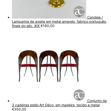
Candeia /
Lamparina de azeite em metal amarelo, fabrico português,
finais do séc. XIX
€
160,00
Conjunto de
3 cadeiras estilo Art Déco, em madeira, tecido e metal
€
350,00