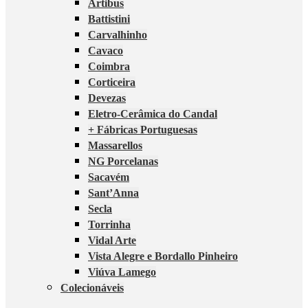
Artibus
Battistini
Carvalhinho
Cavaco
Coimbra
Corticeira
Devezas
Eletro-Cerâmica do Candal
+ Fábricas Portuguesas
Massarellos
NG Porcelanas
Sacavém
Sant’Anna
Secla
Torrinha
Vidal Arte
Vista Alegre e Bordallo Pinheiro
Viúva Lamego
Colecionáveis