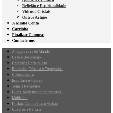
Religião e Espiritualidade
Vidros e Cristais
Outros Artigos
A Minha Conta
Carrinho
Finalizar Compras
Contacte-nos
Antiguidades do Mundo
Casa e Decoração
Cerâmica Portuguesa
Bordados, Têxteis e Tapeçarias
Colecionáveis
Escultura e Figuras
Joias e Relojoaria
Livros, Revistas e Documentos
Mobiliário
Pratas, Casquinhas e Metais
Quadros e Pintura