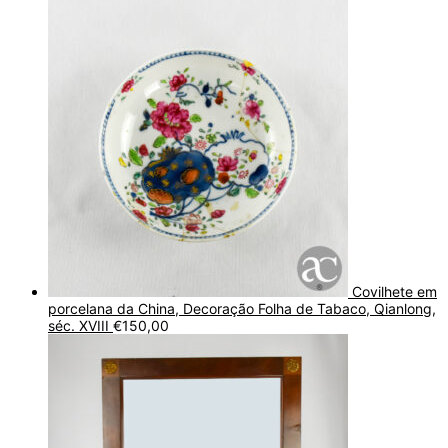
Covilhete em
porcelana da China, Decoração Folha de Tabaco, Qianlong,
séc. XVIII
€
150,00