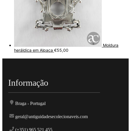
Moldura
heráldica em Alpaca
€
55,00
Informação
Braga - Portugal
geral@antiguidadesecolecionaveis.com
(+351) 965 521 455