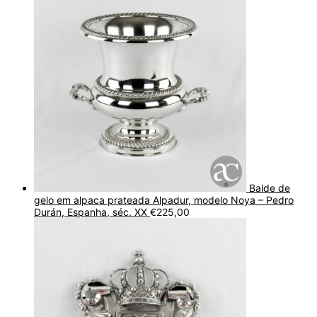
Balde de
gelo em alpaca prateada Alpadur, modelo Noya – Pedro
Durán, Espanha, séc. XX
€
225,00