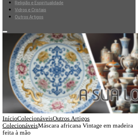
Religião e Espiritualidade
Vidros e Cristais
Outros Artigos
Início
Colecionáveis
Outros Artigos
Colecionáveis
Máscara africana Vintage em madeira
feita à mão