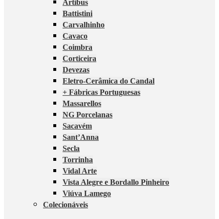
Artibus
Battistini
Carvalhinho
Cavaco
Coimbra
Corticeira
Devezas
Eletro-Cerâmica do Candal
+ Fábricas Portuguesas
Massarellos
NG Porcelanas
Sacavém
Sant’Anna
Secla
Torrinha
Vidal Arte
Vista Alegre e Bordallo Pinheiro
Viúva Lamego
Colecionáveis