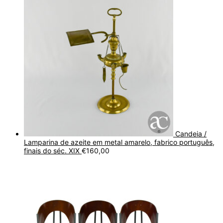
Candeia /
Lamparina de azeite em metal amarelo, fabrico português,
finais do séc. XIX
€
160,00