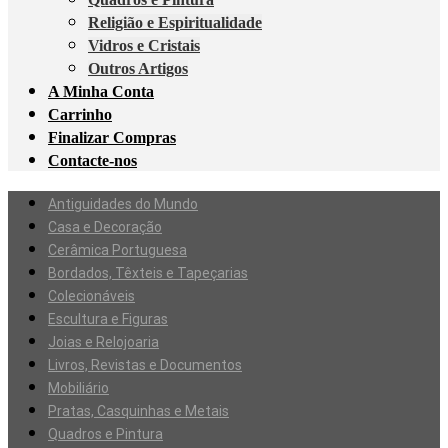
Religião e Espiritualidade
Vidros e Cristais
Outros Artigos
A Minha Conta
Carrinho
Finalizar Compras
Contacte-nos
Antiguidades do Mundo
Casa e Decoração
Cerâmica Portuguesa
Bordados, Têxteis e Tapeçarias
Colecionáveis
Escultura e Figuras
Joias e Relojoaria
Livros, Revistas e Documentos
Mobiliário
Pratas, Casquinhas e Metais
Quadros e Pintura