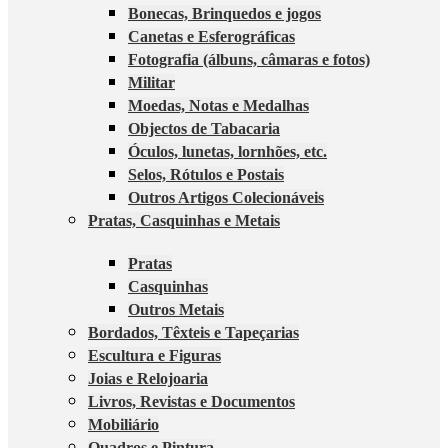
Bonecas, Brinquedos e jogos
Canetas e Esferográficas
Fotografia (álbuns, câmaras e fotos)
Militar
Moedas, Notas e Medalhas
Objectos de Tabacaria
Óculos, lunetas, lornhões, etc.
Selos, Rótulos e Postais
Outros Artigos Colecionáveis
Pratas, Casquinhas e Metais
Pratas
Casquinhas
Outros Metais
Bordados, Têxteis e Tapeçarias
Escultura e Figuras
Joias e Relojoaria
Livros, Revistas e Documentos
Mobiliário
Quadros e Pintura