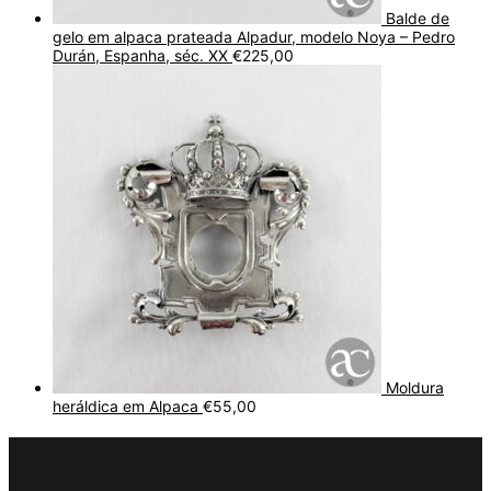
Balde de
gelo em alpaca prateada Alpadur, modelo Noya – Pedro
Durán, Espanha, séc. XX
€
225,00
Moldura
heráldica em Alpaca
€
55,00