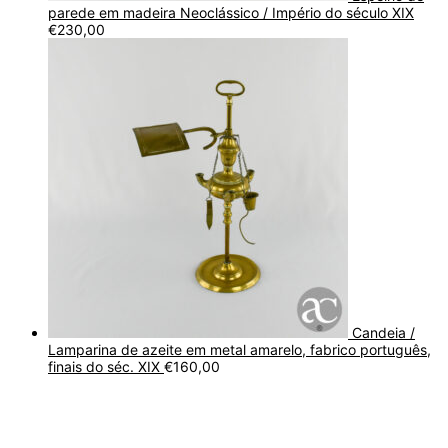
parede em madeira Neoclássico / Império do século XIX
€
230,00
Candeia /
Lamparina de azeite em metal amarelo, fabrico português,
finais do séc. XIX
€
160,00