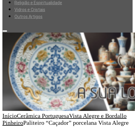
Religião e Espiritualidade
Vidros e Cristais
Outros Artigos
Início
Cerâmica Portuguesa
Vista Alegre e Bordallo
Pinheiro
Paliteiro “Caçador” porcelana Vista Alegre