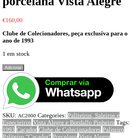
porcelana Vista Alegre
€
160,00
Clube de Colecionadores, peça exclusiva para o
ano de 1993
1 em stock
Quantidade
Adicionar
de
Paliteiro
“Caçador”
porcelana
Vista
Alegre
SKU:
Categories:
Paliteiros, Saleiros e
AC2000
Especieiros
Vista Alegre e Bordallo Pinheiro
Tags:
1993
Caçador
Clube de Colecionadores
Paliteiro
Paliteiro "Caçador"
Porcelana
Vista Alegre