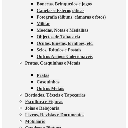
Bonecas, Brinquedos e jogos
Canetas e Esferográficas
Fotografia (álbuns, câmaras e fotos)
Militar
Moedas, Notas e Medalhas
Objectos de Tabacaria
Óculos, lunetas, lornhões, etc.
Selos, Rótulos e Postais
Outros Artigos Colecionáveis
Pratas, Casquinhas e Metais
Pratas
Casquinhas
Outros Metais
Bordados, Têxteis e Tapeçarias
Escultura e Figuras
Joias e Relojoaria
Livros, Revistas e Documentos
Mobiliário
Quadros e Pintura