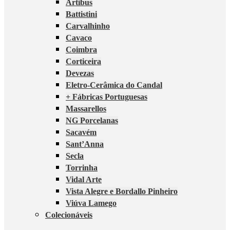
Artibus
Battistini
Carvalhinho
Cavaco
Coimbra
Corticeira
Devezas
Eletro-Cerâmica do Candal
+ Fábricas Portuguesas
Massarellos
NG Porcelanas
Sacavém
Sant’Anna
Secla
Torrinha
Vidal Arte
Vista Alegre e Bordallo Pinheiro
Viúva Lamego
Colecionáveis