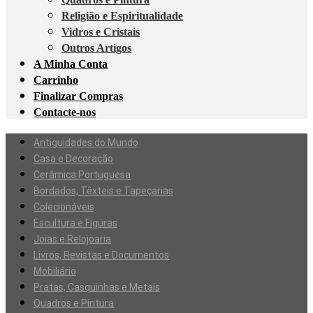
Religião e Espiritualidade
Vidros e Cristais
Outros Artigos
A Minha Conta
Carrinho
Finalizar Compras
Contacte-nos
Antiguidades do Mundo
Casa e Decoração
Cerâmica Portuguesa
Bordados, Têxteis e Tapeçarias
Colecionáveis
Escultura e Figuras
Joias e Relojoaria
Livros, Revistas e Documentos
Mobiliário
Pratas, Casquinhas e Metais
Quadros e Pintura