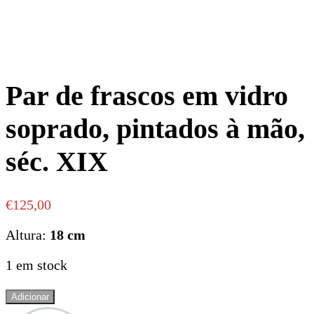
Par de frascos em vidro
soprado, pintados à mão,
séc. XIX
€
125,00
Altura:
18 cm
1 em stock
Quantidade
Adicionar
de