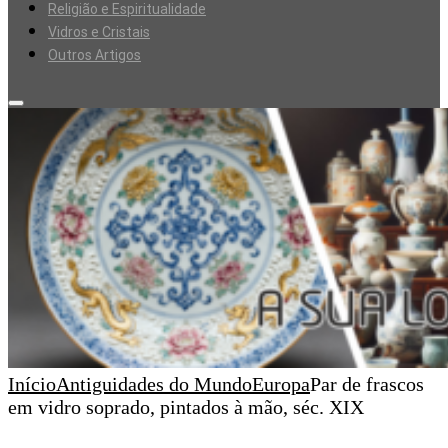
Religião e Espiritualidade
Vidros e Cristais
Outros Artigos
Início
Antiguidades do Mundo
Europa
Par de frascos
em vidro soprado, pintados à mão, séc. XIX