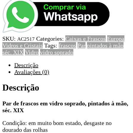
Par
de
frascos
em
vidro
SKU:
Categories:
Caixas e Frascos
Europa
soprado,
AC2517
Vidros e Cristais
Tags:
frascos
Par
pintados à mão
pintados
séc. XIX
Vidro
vidro soprado
à
mão,
Descrição
séc.
Avaliações (0)
XIX
Descrição
Par de frascos em vidro soprado, pintados à mão,
séc. XIX
Condição: em muito bom estado, desgaste no
dourado das rolhas