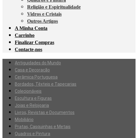
Religião e Espiritualidade
Vidros e Cristais
Outros Artigos
A Minha Conta
Carrinho
Finalizar Compras
Contacte-nos
Antiguidades do Mundo
Casa e Decoração
Cerâmica Portuguesa
Bordados, Têxteis e Tapeçarias
Colecionáveis
Escultura e Figuras
Joias e Relojoaria
Livros, Revistas e Documentos
Mobiliário
Pratas, Casquinhas e Metais
Quadros e Pintura