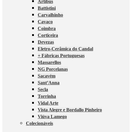
Artibus
Battistini
Carvalhinho
Cavaco
Coimbra
Corticeira
Devezas
Eletro-Cerâmica do Candal
+ Fábricas Portuguesas
Massarellos
NG Porcelanas
Sacavém
Sant’Anna
Secla
Torrinha
Vidal Arte
Vista Alegre e Bordallo Pinheiro
Viúva Lamego
Colecionáveis