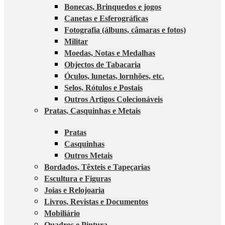
Bonecas, Brinquedos e jogos
Canetas e Esferográficas
Fotografia (álbuns, câmaras e fotos)
Militar
Moedas, Notas e Medalhas
Objectos de Tabacaria
Óculos, lunetas, lornhões, etc.
Selos, Rótulos e Postais
Outros Artigos Colecionáveis
Pratas, Casquinhas e Metais
Pratas
Casquinhas
Outros Metais
Bordados, Têxteis e Tapeçarias
Escultura e Figuras
Joias e Relojoaria
Livros, Revistas e Documentos
Mobiliário
Quadros e Pintura