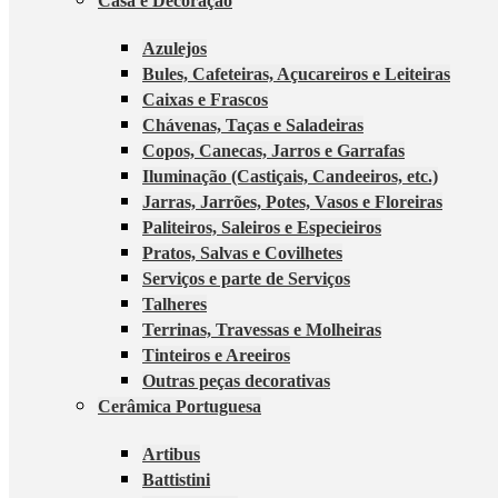
Casa e Decoração
Azulejos
Bules, Cafeteiras, Açucareiros e Leiteiras
Caixas e Frascos
Chávenas, Taças e Saladeiras
Copos, Canecas, Jarros e Garrafas
Iluminação (Castiçais, Candeeiros, etc.)
Jarras, Jarrões, Potes, Vasos e Floreiras
Paliteiros, Saleiros e Especieiros
Pratos, Salvas e Covilhetes
Serviços e parte de Serviços
Talheres
Terrinas, Travessas e Molheiras
Tinteiros e Areeiros
Outras peças decorativas
Cerâmica Portuguesa
Artibus
Battistini