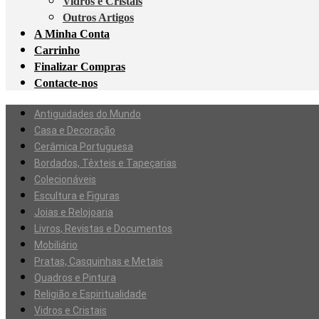
Vidros e Cristais
Outros Artigos
A Minha Conta
Carrinho
Finalizar Compras
Contacte-nos
Antiguidades do Mundo
Casa e Decoração
Cerâmica Portuguesa
Bordados, Têxteis e Tapeçarias
Colecionáveis
Escultura e Figuras
Joias e Relojoaria
Livros, Revistas e Documentos
Mobiliário
Pratas, Casquinhas e Metais
Quadros e Pintura
Religião e Espiritualidade
Vidros e Cristais