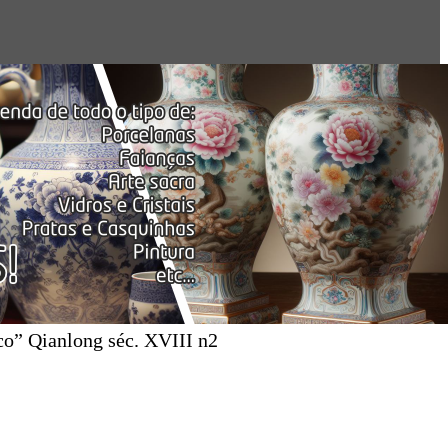
co” Qianlong séc. XVIII n2