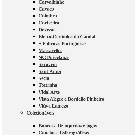
Carvalhinho
Cavaco
Coimbra
Corticeira
Devezas
Eletro-Cerâmica do Candal
+ Fábricas Portuguesas
Massarellos
NG Porcelanas
Sacavém
Sant’Anna
Secla
Torrinha
Vidal Arte
Vista Alegre e Bordallo Pinheiro
Viúva Lamego
Colecionáveis
Bonecas, Brinquedos e jogos
Canetas e Esferográficas