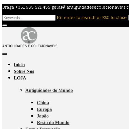
Skip
Braga
+351 965 521 455
geral@antiguidadesecolecionaveis.
to
Hit enter to search or ESC to close
content
Início
Sobre Nós
LOJA
Antiguidades do Mundo
China
Europa
Japão
Resto do Mundo