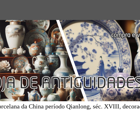
orcelana da China período Qianlong, séc. XVIII, decor