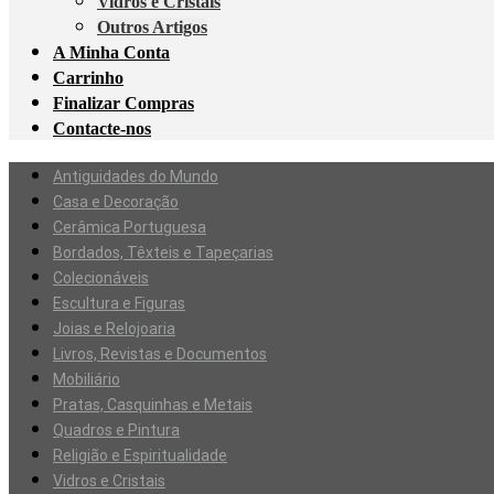
Vidros e Cristais
Outros Artigos
A Minha Conta
Carrinho
Finalizar Compras
Contacte-nos
Antiguidades do Mundo
Casa e Decoração
Cerâmica Portuguesa
Bordados, Têxteis e Tapeçarias
Colecionáveis
Escultura e Figuras
Joias e Relojoaria
Livros, Revistas e Documentos
Mobiliário
Pratas, Casquinhas e Metais
Quadros e Pintura
Religião e Espiritualidade
Vidros e Cristais