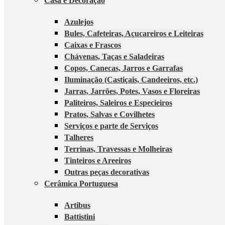
Casa e Decoração
Azulejos
Bules, Cafeteiras, Açucareiros e Leiteiras
Caixas e Frascos
Chávenas, Taças e Saladeiras
Copos, Canecas, Jarros e Garrafas
Iluminação (Castiçais, Candeeiros, etc.)
Jarras, Jarrões, Potes, Vasos e Floreiras
Paliteiros, Saleiros e Especieiros
Pratos, Salvas e Covilhetes
Serviços e parte de Serviços
Talheres
Terrinas, Travessas e Molheiras
Tinteiros e Areeiros
Outras peças decorativas
Cerâmica Portuguesa
Artibus
Battistini