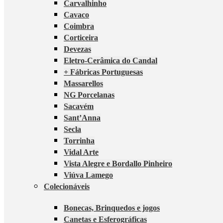
Carvalhinho
Cavaco
Coimbra
Corticeira
Devezas
Eletro-Cerâmica do Candal
+ Fábricas Portuguesas
Massarellos
NG Porcelanas
Sacavém
Sant’Anna
Secla
Torrinha
Vidal Arte
Vista Alegre e Bordallo Pinheiro
Viúva Lamego
Colecionáveis
Bonecas, Brinquedos e jogos
Canetas e Esferográficas