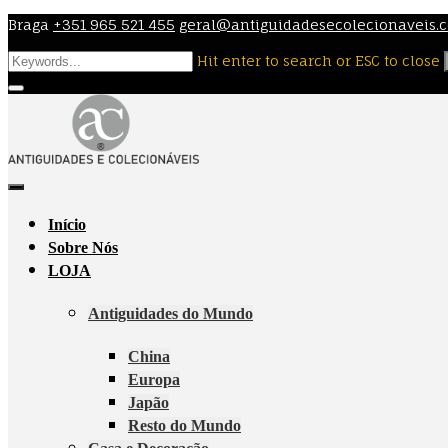
Skip
Braga
+351 965 521 455
geral@antiguidadesecolecionaveis.
to
Hit enter to search or ESC to close
content
Início
Sobre Nós
LOJA
Antiguidades do Mundo
China
Europa
Japão
Resto do Mundo