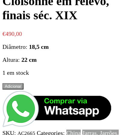
Cloisonné em relevo,
finais séc. XIX
€
490,00
Diâmetro:
18,5 cm
Altura:
22 cm
1 em stock
Quantidade
Adicionar
de
Pote
com
tampa
em
Cloisonné
SKU:
Categories:
China
Jarras, Jarrões,
em
AC2665