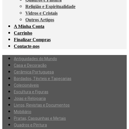
Religião e Espiritualidade
Vidros e Cristais
Outros Artigos
A Minha Conta
Carrinho
Finalizar Compras
Contacte-nos
Antiguidades do Mundo
Casa e Decoração
Cerâmica Portuguesa
Bordados, Têxteis e Tapeçarias
Colecionáveis
Escultura e Figuras
Joias e Relojoaria
Livros, Revistas e Documentos
Mobiliário
Pratas, Casquinhas e Metais
Quadros e Pintura