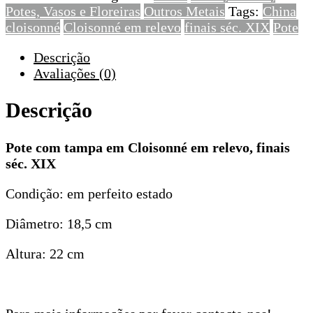
Potes, Vasos e Floreiras
Outros Metais
Tags:
China
relevo,
cloisonné
Cloisonné em relevo
finais séc. XIX
Pote
finais
séc.
Descrição
XIX
Avaliações (0)
Descrição
Pote com tampa em Cloisonné em relevo, finais
séc. XIX
Condição: em perfeito estado
Diâmetro: 18,5 cm
Altura: 22 cm