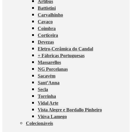
Artibus
Battistini
Carvalhinho
Cavaco
Coimbra
Corticeira
Devezas
Eletro-Cerâmica do Candal
+ Fábricas Portuguesas
Massarellos
NG Porcelanas
Sacavém
Sant’Anna
Secla
Torrinha
Vidal Arte
Vista Alegre e Bordallo Pinheiro
Viúva Lamego
Colecionáveis