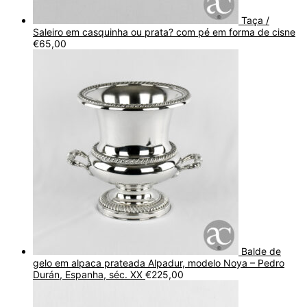
Taça /
Saleiro em casquinha ou prata? com pé em forma de cisne
€
65,00
Balde de
gelo em alpaca prateada Alpadur, modelo Noya – Pedro
Durán, Espanha, séc. XX
€
225,00