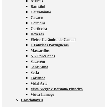
Artibus
Battistini
Carvalhinho
Cavaco
Coimbra
Corticeira
Devezas
Eletro-Cerâmica do Candal
+ Fábricas Portuguesas
Massarellos
NG Porcelanas
Sacavém
Sant’Anna
Secla
Torrinha
Vidal Arte
Vista Alegre e Bordallo Pinheiro
Viúva Lamego
Colecionáveis