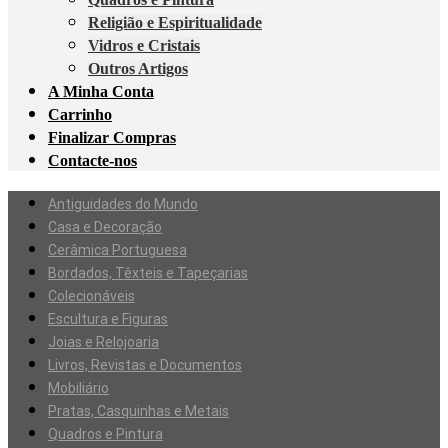
Religião e Espiritualidade
Vidros e Cristais
Outros Artigos
A Minha Conta
Carrinho
Finalizar Compras
Contacte-nos
Antiguidades do Mundo
Casa e Decoração
Cerâmica Portuguesa
Bordados, Têxteis e Tapeçarias
Colecionáveis
Escultura e Figuras
Joias e Relojoaria
Livros, Revistas e Documentos
Mobiliário
Pratas, Casquinhas e Metais
Quadros e Pintura