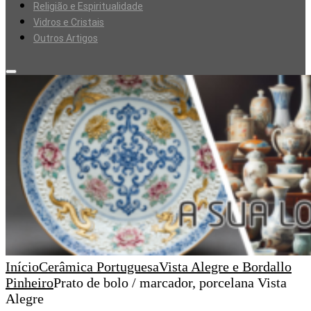
Religião e Espiritualidade
Vidros e Cristais
Outros Artigos
Início
Cerâmica Portuguesa
Vista Alegre e Bordallo
Pinheiro
Prato de bolo / marcador, porcelana Vista
Alegre