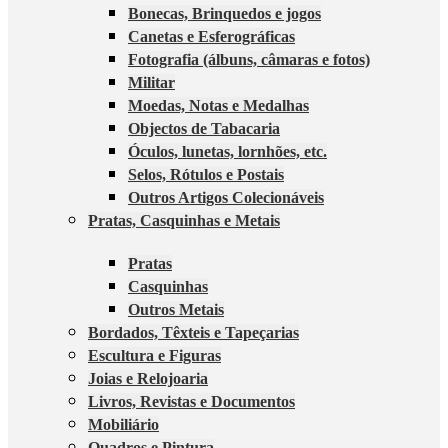
Bonecas, Brinquedos e jogos
Canetas e Esferográficas
Fotografia (álbuns, câmaras e fotos)
Militar
Moedas, Notas e Medalhas
Objectos de Tabacaria
Óculos, lunetas, lornhões, etc.
Selos, Rótulos e Postais
Outros Artigos Colecionáveis
Pratas, Casquinhas e Metais
Pratas
Casquinhas
Outros Metais
Bordados, Têxteis e Tapeçarias
Escultura e Figuras
Joias e Relojoaria
Livros, Revistas e Documentos
Mobiliário
Quadros e Pintura