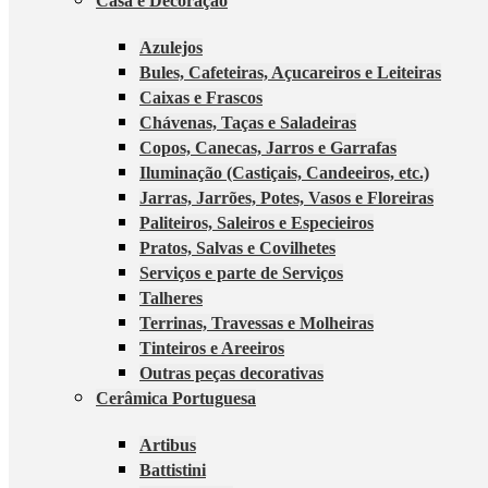
Casa e Decoração
Azulejos
Bules, Cafeteiras, Açucareiros e Leiteiras
Caixas e Frascos
Chávenas, Taças e Saladeiras
Copos, Canecas, Jarros e Garrafas
Iluminação (Castiçais, Candeeiros, etc.)
Jarras, Jarrões, Potes, Vasos e Floreiras
Paliteiros, Saleiros e Especieiros
Pratos, Salvas e Covilhetes
Serviços e parte de Serviços
Talheres
Terrinas, Travessas e Molheiras
Tinteiros e Areeiros
Outras peças decorativas
Cerâmica Portuguesa
Artibus
Battistini