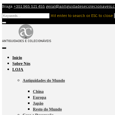
Skip
Braga
+351 965 521 455
geral@antiguidadesecolecionaveis.
to
Hit enter to search or ESC to close
content
Início
Sobre Nós
LOJA
Antiguidades do Mundo
China
Europa
Japão
Resto do Mundo