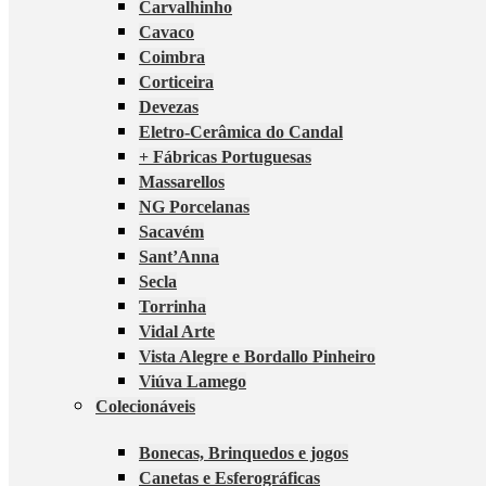
Carvalhinho
Cavaco
Coimbra
Corticeira
Devezas
Eletro-Cerâmica do Candal
+ Fábricas Portuguesas
Massarellos
NG Porcelanas
Sacavém
Sant’Anna
Secla
Torrinha
Vidal Arte
Vista Alegre e Bordallo Pinheiro
Viúva Lamego
Colecionáveis
Bonecas, Brinquedos e jogos
Canetas e Esferográficas