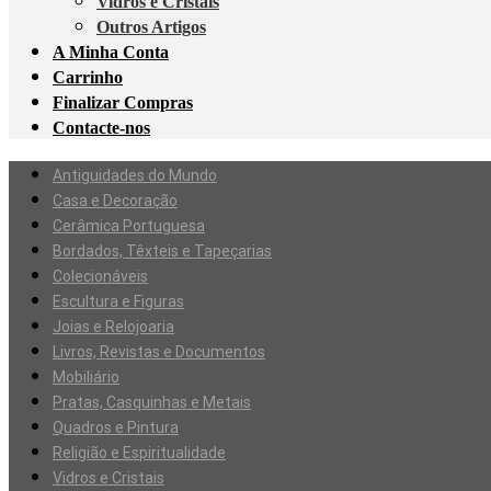
Vidros e Cristais
Outros Artigos
A Minha Conta
Carrinho
Finalizar Compras
Contacte-nos
Antiguidades do Mundo
Casa e Decoração
Cerâmica Portuguesa
Bordados, Têxteis e Tapeçarias
Colecionáveis
Escultura e Figuras
Joias e Relojoaria
Livros, Revistas e Documentos
Mobiliário
Pratas, Casquinhas e Metais
Quadros e Pintura
Religião e Espiritualidade
Vidros e Cristais