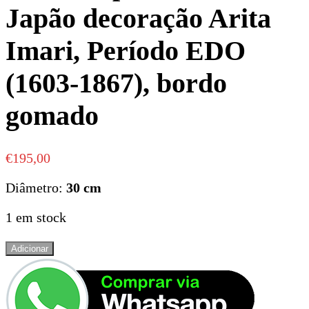
Japão decoração Arita
Imari, Período EDO
(1603-1867), bordo
gomado
€
195,00
Diâmetro:
30 cm
1 em stock
Quantidade
Adicionar
de
Prato
de