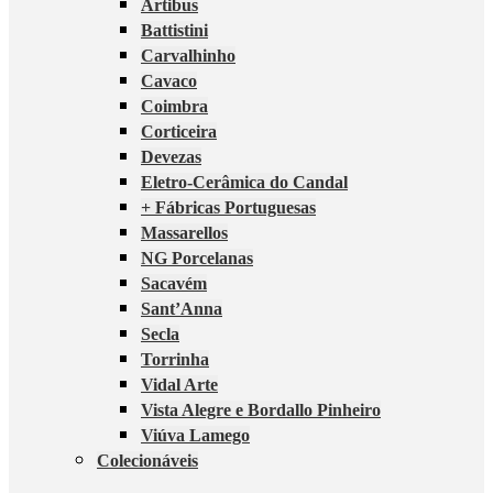
Artibus
Battistini
Carvalhinho
Cavaco
Coimbra
Corticeira
Devezas
Eletro-Cerâmica do Candal
+ Fábricas Portuguesas
Massarellos
NG Porcelanas
Sacavém
Sant’Anna
Secla
Torrinha
Vidal Arte
Vista Alegre e Bordallo Pinheiro
Viúva Lamego
Colecionáveis