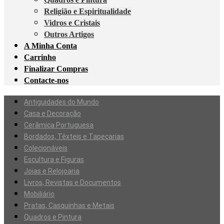
Religião e Espiritualidade
Vidros e Cristais
Outros Artigos
A Minha Conta
Carrinho
Finalizar Compras
Contacte-nos
Antiguidades do Mundo
Casa e Decoração
Cerâmica Portuguesa
Bordados, Têxteis e Tapeçarias
Colecionáveis
Escultura e Figuras
Joias e Relojoaria
Livros, Revistas e Documentos
Mobiliário
Pratas, Casquinhas e Metais
Quadros e Pintura