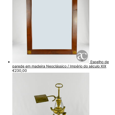
Espelho de
parede em madeira Neoclássico / Império do século XIX
€
230,00