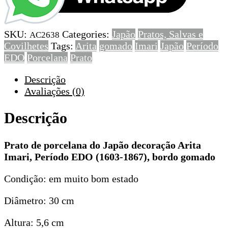
porcelana
do
Japão
SKU:
Categories:
Japão
Pratos, Salvas e
decoração
AC2638
Covilhetes
Tags:
Arita
gomado
Imari
Japão
Período
Arita
EDO
Porcelana
Prato
Imari,
Período
Descrição
EDO
Avaliações (0)
(1603-
1867),
Descrição
bordo
gomado
Prato de porcelana do Japão decoração Arita
Imari, Período EDO (1603-1867), bordo gomado
Condição: em muito bom estado
Diâmetro: 30 cm
Altura: 5,6 cm