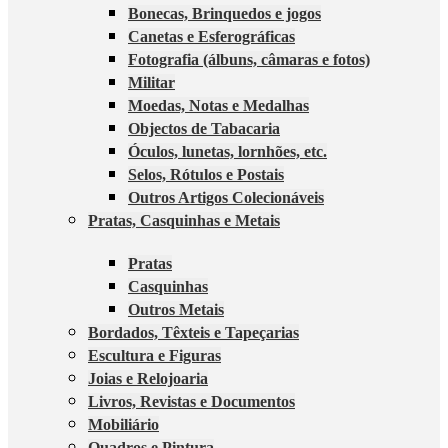
Bonecas, Brinquedos e jogos
Canetas e Esferográficas
Fotografia (álbuns, câmaras e fotos)
Militar
Moedas, Notas e Medalhas
Objectos de Tabacaria
Óculos, lunetas, lornhões, etc.
Selos, Rótulos e Postais
Outros Artigos Colecionáveis
Pratas, Casquinhas e Metais
Pratas
Casquinhas
Outros Metais
Bordados, Têxteis e Tapeçarias
Escultura e Figuras
Joias e Relojoaria
Livros, Revistas e Documentos
Mobiliário
Quadros e Pintura