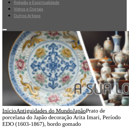
Religião e Espiritualidade
Vidros e Cristais
Outros Artigos
Início
Antiguidades do Mundo
Japão
Prato de
porcelana do Japão decoração Arita Imari, Período
EDO (1603-1867), bordo gomado