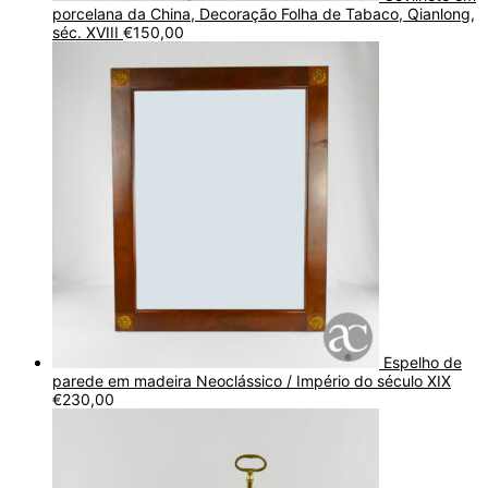
porcelana da China, Decoração Folha de Tabaco, Qianlong,
séc. XVIII
€
150,00
Espelho de
parede em madeira Neoclássico / Império do século XIX
€
230,00