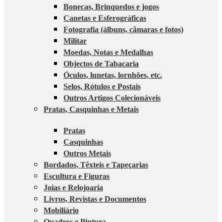
Bonecas, Brinquedos e jogos
Canetas e Esferográficas
Fotografia (álbuns, câmaras e fotos)
Militar
Moedas, Notas e Medalhas
Objectos de Tabacaria
Óculos, lunetas, lornhões, etc.
Selos, Rótulos e Postais
Outros Artigos Colecionáveis
Pratas, Casquinhas e Metais
Pratas
Casquinhas
Outros Metais
Bordados, Têxteis e Tapeçarias
Escultura e Figuras
Joias e Relojoaria
Livros, Revistas e Documentos
Mobiliário
Quadros e Pintura