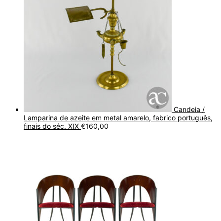
Candeia /
Lamparina de azeite em metal amarelo, fabrico português,
finais do séc. XIX
€
160,00