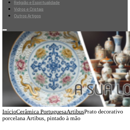
Religião e Espiritualidade
Vidros e Cristais
Outros Artigos
Início
Cerâmica Portuguesa
Artibus
Prato decorativo
porcelana Artibus, pintado à mão