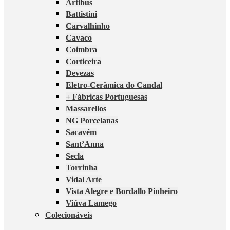
Artibus
Battistini
Carvalhinho
Cavaco
Coimbra
Corticeira
Devezas
Eletro-Cerâmica do Candal
+ Fábricas Portuguesas
Massarellos
NG Porcelanas
Sacavém
Sant’Anna
Secla
Torrinha
Vidal Arte
Vista Alegre e Bordallo Pinheiro
Viúva Lamego
Colecionáveis