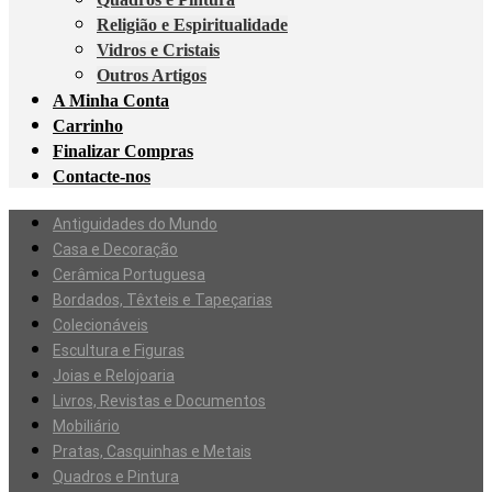
Religião e Espiritualidade
Vidros e Cristais
Outros Artigos
A Minha Conta
Carrinho
Finalizar Compras
Contacte-nos
Antiguidades do Mundo
Casa e Decoração
Cerâmica Portuguesa
Bordados, Têxteis e Tapeçarias
Colecionáveis
Escultura e Figuras
Joias e Relojoaria
Livros, Revistas e Documentos
Mobiliário
Pratas, Casquinhas e Metais
Quadros e Pintura