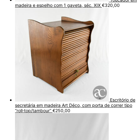
madeira e espelho com 1 gaveta, séc. XIX
€
320,00
Escritório de
secretária em madeira Art Déco, com porta de correr tipo
“roll‑top/tambour”
€
250,00