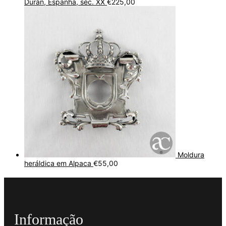
Durán, Espanha, séc. XX
€
225,00
Moldura
heráldica em Alpaca
€
55,00
Informação