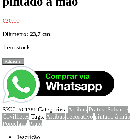
pintado à mão
€
20,00
Diâmetro:
23,7 cm
1 em stock
Quantidade
Adicionar
de
Prato
decorativo
porcelana
Artibus,
pintado
SKU:
Categories:
Artibus
Pratos, Salvas e
à
AC1381
Covilhetes
Tags:
Artibus
decorativo
pintado à mão
mão
Porcelana
Prato
Descrição