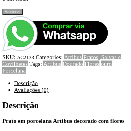
Quantidade
Adicionar
de
Prato
em
porcelana
Artibus
decorado
SKU:
Categories:
Artibus
Pratos, Salvas e
com
AC2133
Covilhetes
Tags:
Artibus
Dourado
Flores
ouro
flores
Porcelana
Descrição
Avaliações (0)
Descrição
Prato em porcelana Artibus decorado com flores