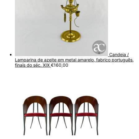
Candeia /
Lamparina de azeite em metal amarelo, fabrico português,
finais do séc. XIX
€
160,00