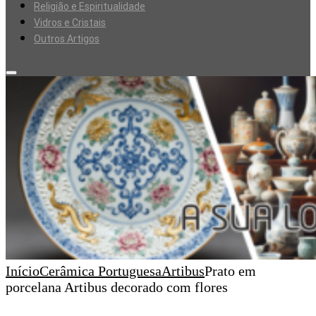
Religião e Espiritualidade
Vidros e Cristais
Outros Artigos
Início
Cerâmica Portuguesa
Artibus
Prato em
porcelana Artibus decorado com flores