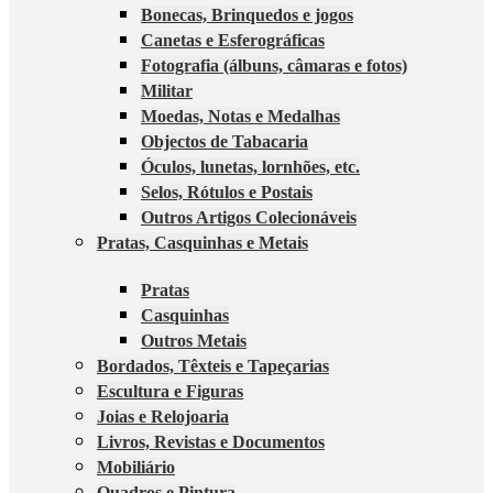
Bonecas, Brinquedos e jogos
Canetas e Esferográficas
Fotografia (álbuns, câmaras e fotos)
Militar
Moedas, Notas e Medalhas
Objectos de Tabacaria
Óculos, lunetas, lornhões, etc.
Selos, Rótulos e Postais
Outros Artigos Colecionáveis
Pratas, Casquinhas e Metais
Pratas
Casquinhas
Outros Metais
Bordados, Têxteis e Tapeçarias
Escultura e Figuras
Joias e Relojoaria
Livros, Revistas e Documentos
Mobiliário
Quadros e Pintura