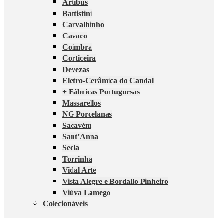
Artibus
Battistini
Carvalhinho
Cavaco
Coimbra
Corticeira
Devezas
Eletro-Cerâmica do Candal
+ Fábricas Portuguesas
Massarellos
NG Porcelanas
Sacavém
Sant’Anna
Secla
Torrinha
Vidal Arte
Vista Alegre e Bordallo Pinheiro
Viúva Lamego
Colecionáveis