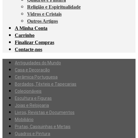
Religião e Espiritualidade
Vidros e Cristais
Outros Artigos
A Minha Conta
Carrinho
Finalizar Compras
Contacte-nos
Antiguidades do Mundo
Casa e Decoração
Cerâmica Portuguesa
Bordados, Têxteis e Tapeçarias
Colecionáveis
Escultura e Figuras
Joias e Relojoaria
Livros, Revistas e Documentos
Mobiliário
Pratas, Casquinhas e Metais
Quadros e Pintura