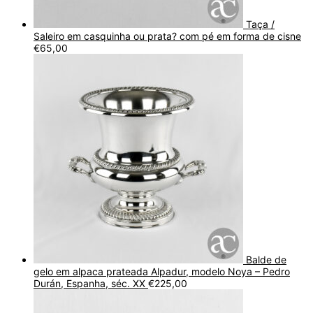
Taça /
Saleiro em casquinha ou prata? com pé em forma de cisne
€
65,00
Balde de
gelo em alpaca prateada Alpadur, modelo Noya – Pedro
Durán, Espanha, séc. XX
€
225,00