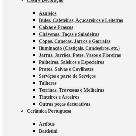
Casa e Decoração
Azulejos
Bules, Cafeteiras, Açucareiros e Leiteiras
Caixas e Frascos
Chávenas, Taças e Saladeiras
Copos, Canecas, Jarros e Garrafas
Iluminação (Castiçais, Candeeiros, etc.)
Jarras, Jarrões, Potes, Vasos e Floreiras
Paliteiros, Saleiros e Especieiros
Pratos, Salvas e Covilhetes
Serviços e parte de Serviços
Talheres
Terrinas, Travessas e Molheiras
Tinteiros e Areeiros
Outras peças decorativas
Cerâmica Portuguesa
Artibus
Battistini