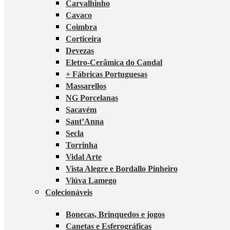
Carvalhinho
Cavaco
Coimbra
Corticeira
Devezas
Eletro-Cerâmica do Candal
+ Fábricas Portuguesas
Massarellos
NG Porcelanas
Sacavém
Sant’Anna
Secla
Torrinha
Vidal Arte
Vista Alegre e Bordallo Pinheiro
Viúva Lamego
Colecionáveis
Bonecas, Brinquedos e jogos
Canetas e Esferográficas