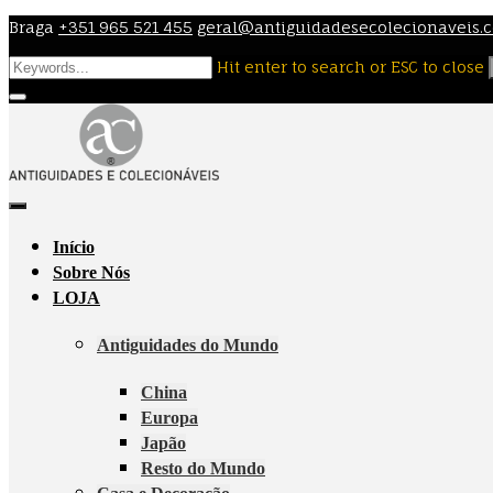
Skip
Braga
+351 965 521 455
geral@antiguidadesecolecionaveis.
to
Hit enter to search or ESC to close
content
Início
Sobre Nós
LOJA
Antiguidades do Mundo
China
Europa
Japão
Resto do Mundo