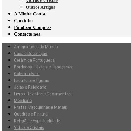
Vidros e Cristais
Outros Artigos
A Minha Conta
Carrinho
Finalizar Compras
Contacte-nos
Antiguidades do Mundo
Casa e Decoração
Cerâmica Portuguesa
Bordados, Têxteis e Tapeçarias
Colecionáveis
Escultura e Figuras
Joias e Relojoaria
Livros, Revistas e Documentos
Mobiliário
Pratas, Casquinhas e Metais
Quadros e Pintura
Religião e Espiritualidade
Vidros e Cristais