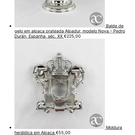
Balde de
gelo em alpaca prateada Alpadur, modelo Noya – Pedro
Durán, Espanha, séc. XX
€
225,00
Moldura
heráldica em Alpaca
€
55,00