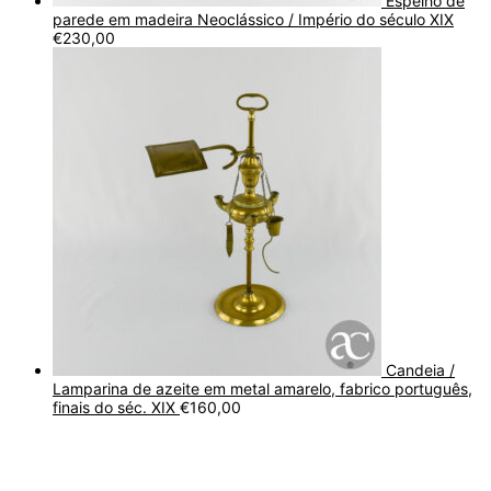
Espelho de
parede em madeira Neoclássico / Império do século XIX
€
230,00
Candeia /
Lamparina de azeite em metal amarelo, fabrico português,
finais do séc. XIX
€
160,00