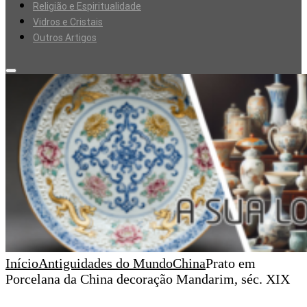
Religião e Espiritualidade
Vidros e Cristais
Outros Artigos
Início
Antiguidades do Mundo
China
Prato em
Porcelana da China decoração Mandarim, séc. XIX