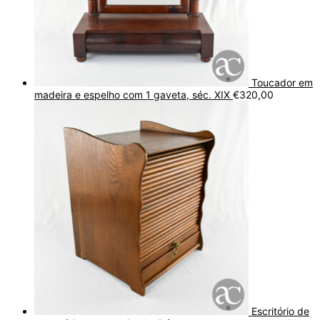
Toucador em
madeira e espelho com 1 gaveta, séc. XIX
€
320,00
Escritório de