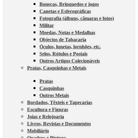
Bonecas, Brinquedos e jogos
Canetas e Esferográficas
Fotografia (álbuns, câmaras e fotos)
Militar
Moedas, Notas e Medalhas
Objectos de Tabacaria
Óculos, lunetas, lornhões, etc.
Selos, Rótulos e Postais
Outros Artigos Colecionáveis
Pratas, Casquinhas e Metais
Pratas
Casquinhas
Outros Metais
Bordados, Têxteis e Tapeçarias
Escultura e Figuras
Joias e Relojoaria
Livros, Revistas e Documentos
Mobiliário
Quadros e Pintura