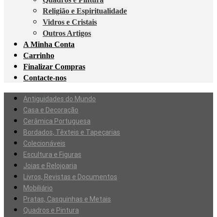
Religião e Espiritualidade
Vidros e Cristais
Outros Artigos
A Minha Conta
Carrinho
Finalizar Compras
Contacte-nos
Antiguidades do Mundo
Casa e Decoração
Cerâmica Portuguesa
Bordados, Têxteis e Tapeçarias
Colecionáveis
Escultura e Figuras
Joias e Relojoaria
Livros, Revistas e Documentos
Mobiliário
Pratas, Casquinhas e Metais
Quadros e Pintura