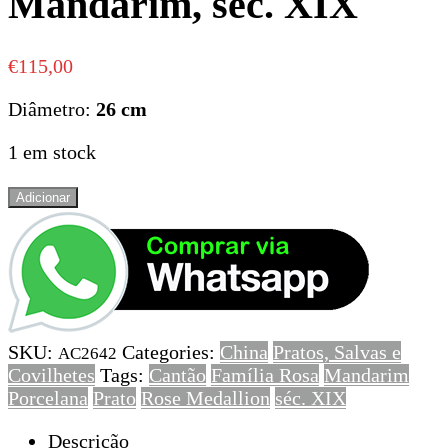
Mandarim, séc. XIX
€
115,00
Diâmetro:
26 cm
1 em stock
Quantidade
Adicionar
de
Prato
em
Porcelana
da
China
SKU:
Categories:
China
Pratos, Salvas e
decoração
AC2642
Covilhetes
Tags:
Cantão
Família Rosa
Mandarim
Mandarim,
Porcelana
Prato
Rose Medallion
séc. XIX
séc.
XIX
Descrição