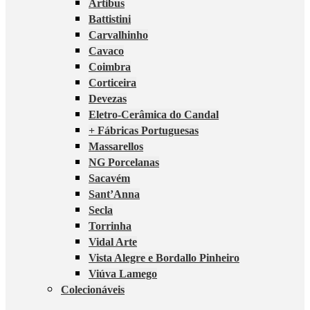
Artibus
Battistini
Carvalhinho
Cavaco
Coimbra
Corticeira
Devezas
Eletro-Cerâmica do Candal
+ Fábricas Portuguesas
Massarellos
NG Porcelanas
Sacavém
Sant’Anna
Secla
Torrinha
Vidal Arte
Vista Alegre e Bordallo Pinheiro
Viúva Lamego
Colecionáveis