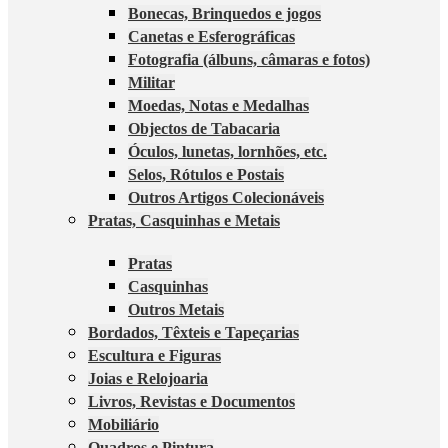
Bonecas, Brinquedos e jogos
Canetas e Esferográficas
Fotografia (álbuns, câmaras e fotos)
Militar
Moedas, Notas e Medalhas
Objectos de Tabacaria
Óculos, lunetas, lornhões, etc.
Selos, Rótulos e Postais
Outros Artigos Colecionáveis
Pratas, Casquinhas e Metais
Pratas
Casquinhas
Outros Metais
Bordados, Têxteis e Tapeçarias
Escultura e Figuras
Joias e Relojoaria
Livros, Revistas e Documentos
Mobiliário
Quadros e Pintura