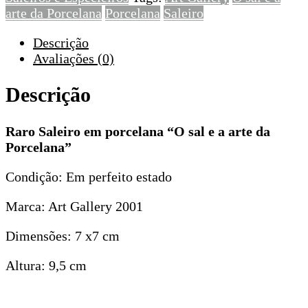
arte da Porcelana
Porcelana
Saleiro
a
arte
Descrição
da
Avaliações (0)
Porcelana”
Descrição
Raro Saleiro em porcelana “O sal e a arte da
Porcelana”
Condição: Em perfeito estado
Marca: Art Gallery 2001
Dimensões: 7 x7 cm
Altura: 9,5 cm