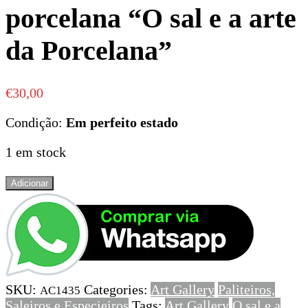
porcelana “O sal e a arte
da Porcelana”
€
30,00
Condição:
Em perfeito estado
1 em stock
Quantidade
Adicionar
de
Raro
Saleiro
em
porcelana
“O
SKU:
Categories:
Art Gallery
Paliteiros,
sal
AC1435
Saleiros e Especieiros
Tags:
Art Gallery
O sal e a
e