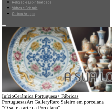
Religião e Espiritualidade
Vidros e Cristais
Outros Artigos
Início
Cerâmica Portuguesa
+ Fábricas
Portuguesas
Art Gallery
Raro Saleiro em porcelana
“O sal e a arte da Porcelana”