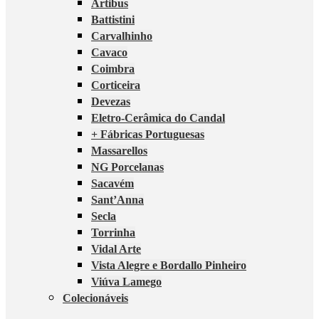
Artibus
Battistini
Carvalhinho
Cavaco
Coimbra
Corticeira
Devezas
Eletro-Cerâmica do Candal
+ Fábricas Portuguesas
Massarellos
NG Porcelanas
Sacavém
Sant’Anna
Secla
Torrinha
Vidal Arte
Vista Alegre e Bordallo Pinheiro
Viúva Lamego
Colecionáveis