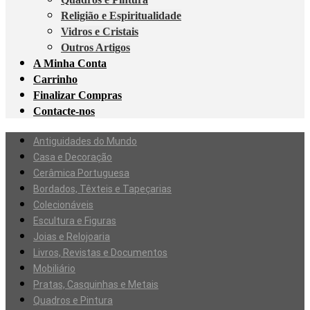
Religião e Espiritualidade
Vidros e Cristais
Outros Artigos
A Minha Conta
Carrinho
Finalizar Compras
Contacte-nos
Antiguidades do Mundo
Casa e Decoração
Cerâmica Portuguesa
Bordados, Têxteis e Tapeçarias
Colecionáveis
Escultura e Figuras
Joias e Relojoaria
Livros, Revistas e Documentos
Mobiliário
Pratas, Casquinhas e Metais
Quadros e Pintura