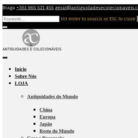
Skip
Braga
+351 965 521 455
geral@antiguidadesecolecionaveis.
to
Hit enter to search or ESC to close
content
Início
Sobre Nós
LOJA
Antiguidades do Mundo
China
Europa
Japão
Resto do Mundo