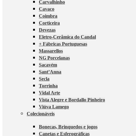
Carvalhinho
Cavaco
Coimbra
Corticeira
Devezas
Eletro-Cerâmica do Candal
+ Fábricas Portuguesas
Massarellos
NG Porcelanas
Sacavém
Sant’Anna
Secla
Torrinha
Vidal Arte
Vista Alegre e Bordallo Pinheiro
Viúva Lamego
Colecionáveis
Bonecas, Brinquedos e jogos
Canetas e Esferográficas