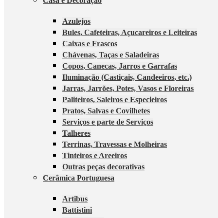
Casa e Decoração
Azulejos
Bules, Cafeteiras, Açucareiros e Leiteiras
Caixas e Frascos
Chávenas, Taças e Saladeiras
Copos, Canecas, Jarros e Garrafas
Iluminação (Castiçais, Candeeiros, etc.)
Jarras, Jarrões, Potes, Vasos e Floreiras
Paliteiros, Saleiros e Especieiros
Pratos, Salvas e Covilhetes
Serviços e parte de Serviços
Talheres
Terrinas, Travessas e Molheiras
Tinteiros e Areeiros
Outras peças decorativas
Cerâmica Portuguesa
Artibus
Battistini