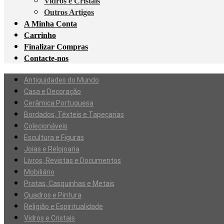
Vidros e Cristais
Outros Artigos
A Minha Conta
Carrinho
Finalizar Compras
Contacte-nos
Antiguidades do Mundo
Casa e Decoração
Cerâmica Portuguesa
Bordados, Têxteis e Tapeçarias
Colecionáveis
Escultura e Figuras
Joias e Relojoaria
Livros, Revistas e Documentos
Mobiliário
Pratas, Casquinhas e Metais
Quadros e Pintura
Religião e Espiritualidade
Vidros e Cristais