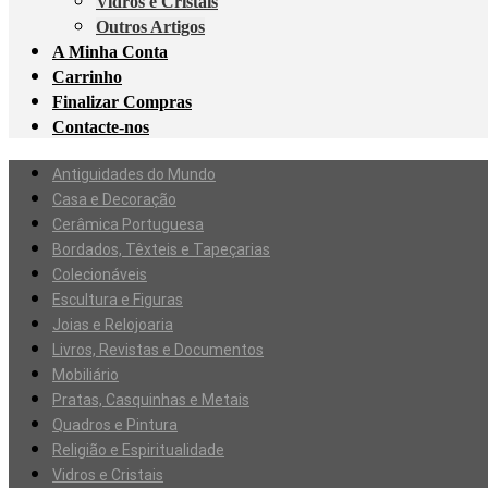
Vidros e Cristais
Outros Artigos
A Minha Conta
Carrinho
Finalizar Compras
Contacte-nos
Antiguidades do Mundo
Casa e Decoração
Cerâmica Portuguesa
Bordados, Têxteis e Tapeçarias
Colecionáveis
Escultura e Figuras
Joias e Relojoaria
Livros, Revistas e Documentos
Mobiliário
Pratas, Casquinhas e Metais
Quadros e Pintura
Religião e Espiritualidade
Vidros e Cristais