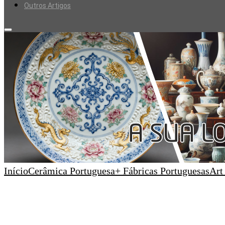
Outros Artigos
Início
Cerâmica Portuguesa
+ Fábricas Portuguesas
Art