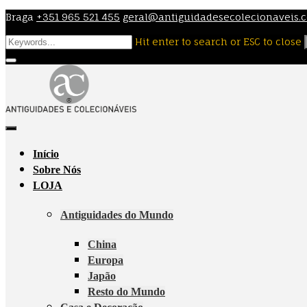
Skip
Braga
+351 965 521 455
geral@antiguidadesecolecionaveis.
to
Hit enter to search or ESC to close
content
Início
Sobre Nós
LOJA
Antiguidades do Mundo
China
Europa
Japão
Resto do Mundo