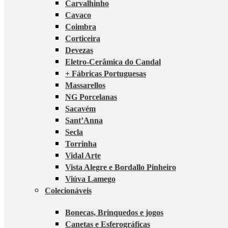
Carvalhinho
Cavaco
Coimbra
Corticeira
Devezas
Eletro-Cerâmica do Candal
+ Fábricas Portuguesas
Massarellos
NG Porcelanas
Sacavém
Sant’Anna
Secla
Torrinha
Vidal Arte
Vista Alegre e Bordallo Pinheiro
Viúva Lamego
Colecionáveis
Bonecas, Brinquedos e jogos
Canetas e Esferográficas