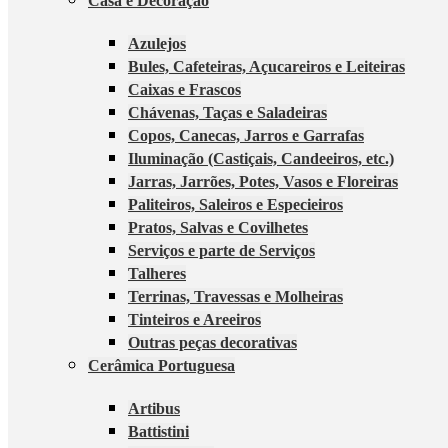
Casa e Decoração
Azulejos
Bules, Cafeteiras, Açucareiros e Leiteiras
Caixas e Frascos
Chávenas, Taças e Saladeiras
Copos, Canecas, Jarros e Garrafas
Iluminação (Castiçais, Candeeiros, etc.)
Jarras, Jarrões, Potes, Vasos e Floreiras
Paliteiros, Saleiros e Especieiros
Pratos, Salvas e Covilhetes
Serviços e parte de Serviços
Talheres
Terrinas, Travessas e Molheiras
Tinteiros e Areeiros
Outras peças decorativas
Cerâmica Portuguesa
Artibus
Battistini