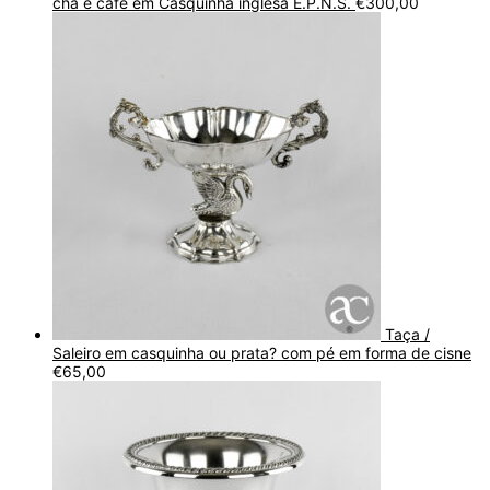
chá e café em Casquinha inglesa E.P.N.S.
€
300,00
Taça /
Saleiro em casquinha ou prata? com pé em forma de cisne
€
65,00