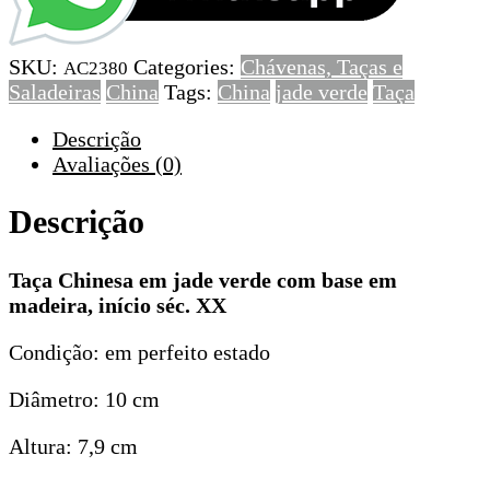
jade
verde
SKU:
Categories:
Chávenas, Taças e
com
AC2380
Saladeiras
China
Tags:
China
jade verde
Taça
base
em
Descrição
madeira,
Avaliações (0)
início
séc.
Descrição
XX
Taça Chinesa em jade verde com base em
madeira, início séc. XX
Condição: em perfeito estado
Diâmetro: 10 cm
Altura: 7,9 cm