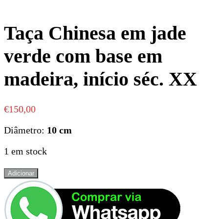
Taça Chinesa em jade
verde com base em
madeira, início séc. XX
€
150,00
Diâmetro:
10 cm
1 em stock
Quantidade
Adicionar
de
Taça
Chinesa
em