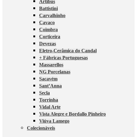
Artibus
Battistini
Carvalhinho
Cavaco
Coimbra
Corticeira
Devezas
Eletro-Cerâmica do Candal
+ Fábricas Portuguesas
Massarellos
NG Porcelanas
Sacavém
Sant’Anna
Secla
Torrinha
Vidal Arte
Vista Alegre e Bordallo Pinheiro
Viúva Lamego
Colecionáveis