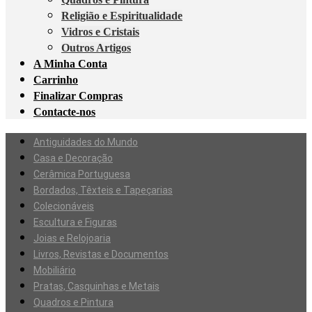
Religião e Espiritualidade
Vidros e Cristais
Outros Artigos
A Minha Conta
Carrinho
Finalizar Compras
Contacte-nos
Antiguidades do Mundo
Casa e Decoração
Cerâmica Portuguesa
Bordados, Têxteis e Tapeçarias
Colecionáveis
Escultura e Figuras
Joias e Relojoaria
Livros, Revistas e Documentos
Mobiliário
Pratas, Casquinhas e Metais
Quadros e Pintura