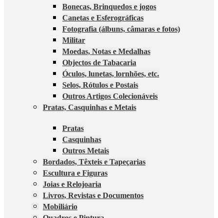
Bonecas, Brinquedos e jogos
Canetas e Esferográficas
Fotografia (álbuns, câmaras e fotos)
Militar
Moedas, Notas e Medalhas
Objectos de Tabacaria
Óculos, lunetas, lornhões, etc.
Selos, Rótulos e Postais
Outros Artigos Colecionáveis
Pratas, Casquinhas e Metais
Pratas
Casquinhas
Outros Metais
Bordados, Têxteis e Tapeçarias
Escultura e Figuras
Joias e Relojoaria
Livros, Revistas e Documentos
Mobiliário
Quadros e Pintura