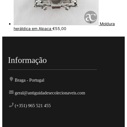
Moldura
heráldica em Alpaca
€
55,00
Informação
Braga - Portugal
geral@antiguidadesecolecionaveis.com
(+351) 965 521 455