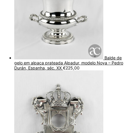
Balde de
gelo em alpaca prateada Alpadur, modelo Noya – Pedro
Durán, Espanha, séc. XX
€
225,00