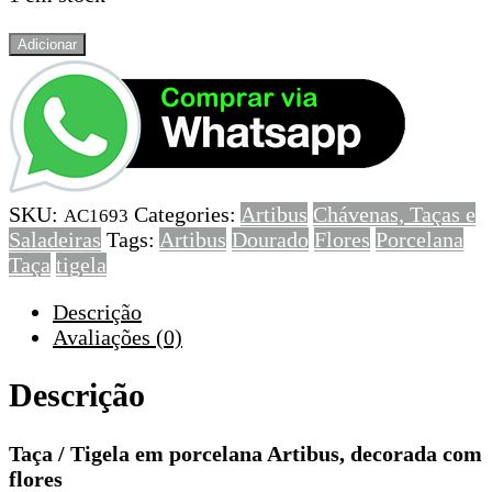
Quantidade
Adicionar
de
Taça
/
Tigela
em
porcelana
SKU:
Categories:
Artibus
Chávenas, Taças e
Artibus,
AC1693
Saladeiras
Tags:
Artibus
Dourado
Flores
Porcelana
decorada
Taça
tigela
com
flores
Descrição
Avaliações (0)
Descrição
Taça / Tigela em porcelana Artibus, decorada com
flores