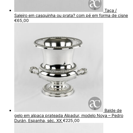
Taça /
Saleiro em casquinha ou prata? com pé em forma de cisne
€
65,00
Balde de
gelo em alpaca prateada Alpadur, modelo Noya – Pedro
Durán, Espanha, séc. XX
€
225,00