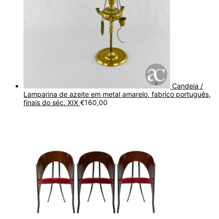
Candeia /
Lamparina de azeite em metal amarelo, fabrico português,
finais do séc. XIX
€
160,00