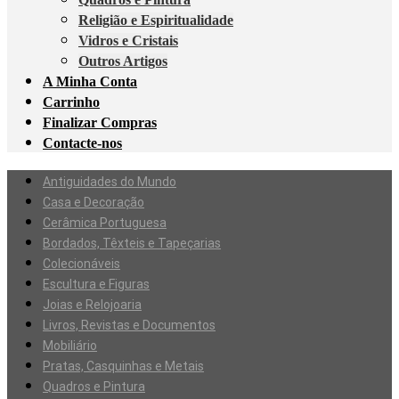
Religião e Espiritualidade
Vidros e Cristais
Outros Artigos
A Minha Conta
Carrinho
Finalizar Compras
Contacte-nos
Antiguidades do Mundo
Casa e Decoração
Cerâmica Portuguesa
Bordados, Têxteis e Tapeçarias
Colecionáveis
Escultura e Figuras
Joias e Relojoaria
Livros, Revistas e Documentos
Mobiliário
Pratas, Casquinhas e Metais
Quadros e Pintura