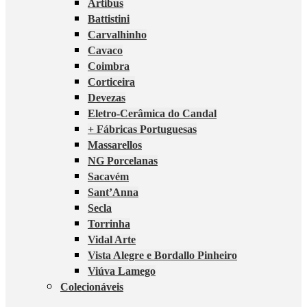
Artibus
Battistini
Carvalhinho
Cavaco
Coimbra
Corticeira
Devezas
Eletro-Cerâmica do Candal
+ Fábricas Portuguesas
Massarellos
NG Porcelanas
Sacavém
Sant’Anna
Secla
Torrinha
Vidal Arte
Vista Alegre e Bordallo Pinheiro
Viúva Lamego
Colecionáveis