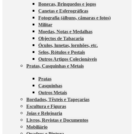
Bonecas, Brinquedos e jogos
Canetas e Esferográficas
Fotografia (álbuns, câmaras e fotos)
Militar
Moedas, Notas e Medalhas
Objectos de Tabacaria
Óculos, lunetas, lornhões, etc.
Selos, Rótulos e Postais
Outros Artigos Colecionáveis
Pratas, Casquinhas e Metais
Pratas
Casquinhas
Outros Metais
Bordados, Têxteis e Tapeçarias
Escultura e Figuras
Joias e Relojoaria
Livros, Revistas e Documentos
Mobiliário
Quadros e Pintura