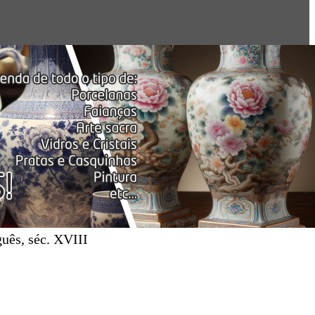
guês, séc. XVIII