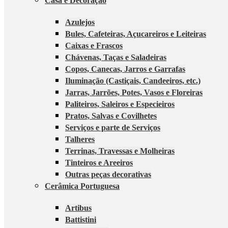
Casa e Decoração
Azulejos
Bules, Cafeteiras, Açucareiros e Leiteiras
Caixas e Frascos
Chávenas, Taças e Saladeiras
Copos, Canecas, Jarros e Garrafas
Iluminação (Castiçais, Candeeiros, etc.)
Jarras, Jarrões, Potes, Vasos e Floreiras
Paliteiros, Saleiros e Especieiros
Pratos, Salvas e Covilhetes
Serviços e parte de Serviços
Talheres
Terrinas, Travessas e Molheiras
Tinteiros e Areeiros
Outras peças decorativas
Cerâmica Portuguesa
Artibus
Battistini