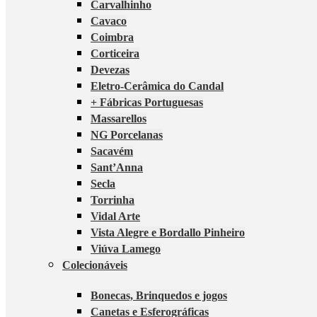
Carvalhinho
Cavaco
Coimbra
Corticeira
Devezas
Eletro-Cerâmica do Candal
+ Fábricas Portuguesas
Massarellos
NG Porcelanas
Sacavém
Sant’Anna
Secla
Torrinha
Vidal Arte
Vista Alegre e Bordallo Pinheiro
Viúva Lamego
Colecionáveis
Bonecas, Brinquedos e jogos
Canetas e Esferográficas