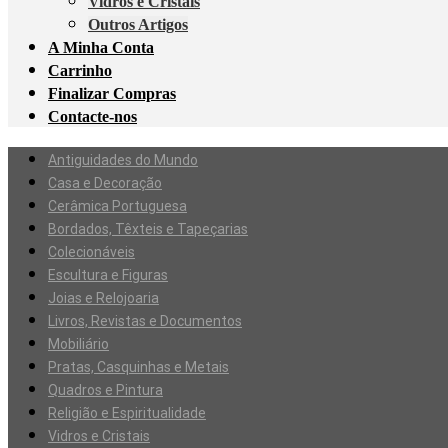
Vidros e Cristais
Outros Artigos
A Minha Conta
Carrinho
Finalizar Compras
Contacte-nos
Antiguidades do Mundo
Casa e Decoração
Cerâmica Portuguesa
Bordados, Têxteis e Tapeçarias
Colecionáveis
Escultura e Figuras
Joias e Relojoaria
Livros, Revistas e Documentos
Mobiliário
Pratas, Casquinhas e Metais
Quadros e Pintura
Religião e Espiritualidade
Vidros e Cristais