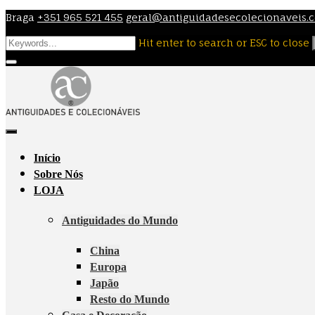
Skip
Braga
+351 965 521 455
geral@antiguidadesecolecionaveis.
to
Hit enter to search or ESC to close
content
Início
Sobre Nós
LOJA
Antiguidades do Mundo
China
Europa
Japão
Resto do Mundo