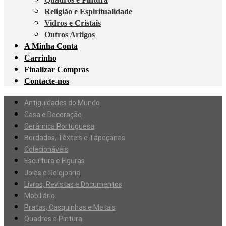
Religião e Espiritualidade
Vidros e Cristais
Outros Artigos
A Minha Conta
Carrinho
Finalizar Compras
Contacte-nos
Antiguidades do Mundo
Casa e Decoração
Cerâmica Portuguesa
Bordados, Têxteis e Tapeçarias
Colecionáveis
Escultura e Figuras
Joias e Relojoaria
Livros, Revistas e Documentos
Mobiliário
Pratas, Casquinhas e Metais
Quadros e Pintura