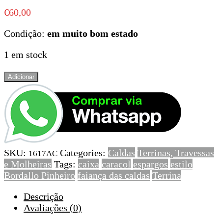
€
60,00
Condição:
em muito bom estado
1 em stock
Quantidade
Adicionar
de
Terrina
de
Espargos
com
tampa,
SKU:
Categories:
Caldas
Terrinas, Travessas
faiança
1617AC
e Molheiras
Tags:
caixa
caracol
espargos
estilo
das
Bordallo Pinheiro
faiança das caldas
Terrina
Caldas,
com
Descrição
pega
Avaliações (0)
em