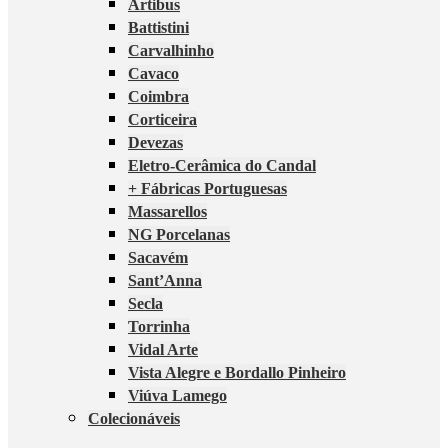
Artibus
Battistini
Carvalhinho
Cavaco
Coimbra
Corticeira
Devezas
Eletro-Cerâmica do Candal
+ Fábricas Portuguesas
Massarellos
NG Porcelanas
Sacavém
Sant’Anna
Secla
Torrinha
Vidal Arte
Vista Alegre e Bordallo Pinheiro
Viúva Lamego
Colecionáveis