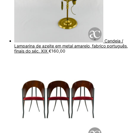
Candeia /
Lamparina de azeite em metal amarelo, fabrico português,
finais do séc. XIX
€
160,00