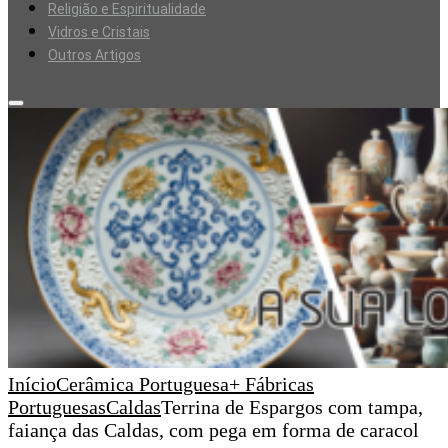
Religião e Espiritualidade
Vidros e Cristais
Outros Artigos
Início
Cerâmica Portuguesa
+ Fábricas
Portuguesas
Caldas
Terrina de Espargos com tampa,
faiança das Caldas, com pega em forma de caracol