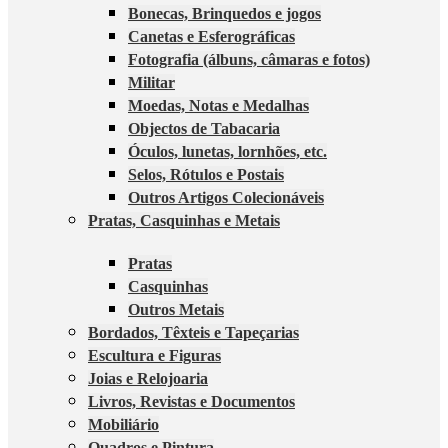
Bonecas, Brinquedos e jogos
Canetas e Esferográficas
Fotografia (álbuns, câmaras e fotos)
Militar
Moedas, Notas e Medalhas
Objectos de Tabacaria
Óculos, lunetas, lornhões, etc.
Selos, Rótulos e Postais
Outros Artigos Colecionáveis
Pratas, Casquinhas e Metais
Pratas
Casquinhas
Outros Metais
Bordados, Têxteis e Tapeçarias
Escultura e Figuras
Joias e Relojoaria
Livros, Revistas e Documentos
Mobiliário
Quadros e Pintura