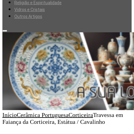
Religião e Espiritualidade
Vidros e Cristais
Outros Artigos
Início
Cerâmica Portuguesa
Corticeira
Travessa em
Faiança da Corticeira, Estátua / Cavalinho