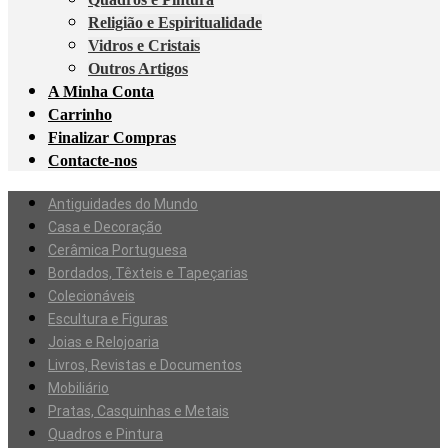
Religião e Espiritualidade
Vidros e Cristais
Outros Artigos
A Minha Conta
Carrinho
Finalizar Compras
Contacte-nos
Antiguidades do Mundo
Casa e Decoração
Cerâmica Portuguesa
Bordados, Têxteis e Tapeçarias
Colecionáveis
Escultura e Figuras
Joias e Relojoaria
Livros, Revistas e Documentos
Mobiliário
Pratas, Casquinhas e Metais
Quadros e Pintura