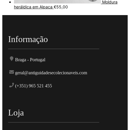
Moldura
heráldica em Alpaca
€
55,00
Informação
Braga - Portugal
geral@antiguidadesecolecionaveis.com
(+351) 965 521 455
Loja