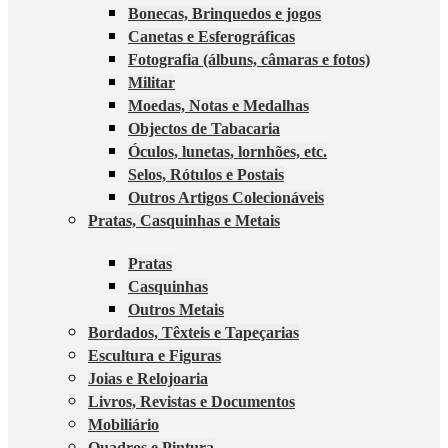
Bonecas, Brinquedos e jogos
Canetas e Esferográficas
Fotografia (álbuns, câmaras e fotos)
Militar
Moedas, Notas e Medalhas
Objectos de Tabacaria
Óculos, lunetas, lornhões, etc.
Selos, Rótulos e Postais
Outros Artigos Colecionáveis
Pratas, Casquinhas e Metais
Pratas
Casquinhas
Outros Metais
Bordados, Têxteis e Tapeçarias
Escultura e Figuras
Joias e Relojoaria
Livros, Revistas e Documentos
Mobiliário
Quadros e Pintura