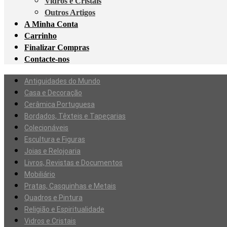
Vidros e Cristais
Outros Artigos
A Minha Conta
Carrinho
Finalizar Compras
Contacte-nos
Antiguidades do Mundo
Casa e Decoração
Cerâmica Portuguesa
Bordados, Têxteis e Tapeçarias
Colecionáveis
Escultura e Figuras
Joias e Relojoaria
Livros, Revistas e Documentos
Mobiliário
Pratas, Casquinhas e Metais
Quadros e Pintura
Religião e Espiritualidade
Vidros e Cristais