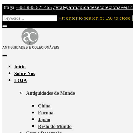
Skip
Braga
+351 965 521 455
geral@antiguidadesecolecionaveis.
to
Hit enter to search or ESC to close
content
Início
Sobre Nós
LOJA
Antiguidades do Mundo
China
Europa
Japão
Resto do Mundo