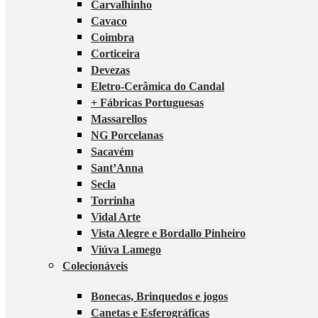
Carvalhinho
Cavaco
Coimbra
Corticeira
Devezas
Eletro-Cerâmica do Candal
+ Fábricas Portuguesas
Massarellos
NG Porcelanas
Sacavém
Sant’Anna
Secla
Torrinha
Vidal Arte
Vista Alegre e Bordallo Pinheiro
Viúva Lamego
Colecionáveis
Bonecas, Brinquedos e jogos
Canetas e Esferográficas