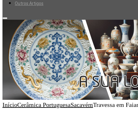
Outros Artigos
Início
Cerâmica Portuguesa
Sacavém
Travessa em Faia