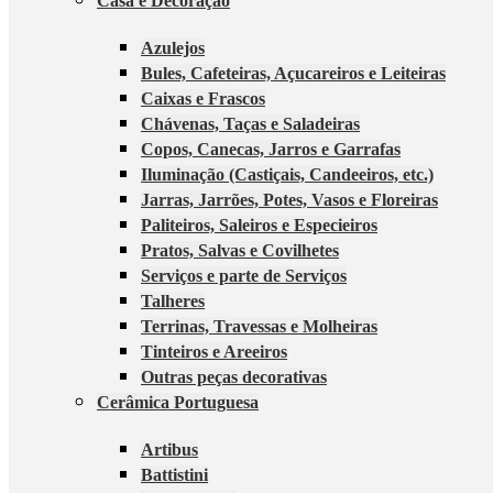
Casa e Decoração
Azulejos
Bules, Cafeteiras, Açucareiros e Leiteiras
Caixas e Frascos
Chávenas, Taças e Saladeiras
Copos, Canecas, Jarros e Garrafas
Iluminação (Castiçais, Candeeiros, etc.)
Jarras, Jarrões, Potes, Vasos e Floreiras
Paliteiros, Saleiros e Especieiros
Pratos, Salvas e Covilhetes
Serviços e parte de Serviços
Talheres
Terrinas, Travessas e Molheiras
Tinteiros e Areeiros
Outras peças decorativas
Cerâmica Portuguesa
Artibus
Battistini