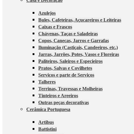
Casa e Decoração
Azulejos
Bules, Cafeteiras, Açucareiros e Leiteiras
Caixas e Frascos
Chávenas, Taças e Saladeiras
Copos, Canecas, Jarros e Garrafas
Iluminação (Castiçais, Candeeiros, etc.)
Jarras, Jarrões, Potes, Vasos e Floreiras
Paliteiros, Saleiros e Especieiros
Pratos, Salvas e Covilhetes
Serviços e parte de Serviços
Talheres
Terrinas, Travessas e Molheiras
Tinteiros e Areeiros
Outras peças decorativas
Cerâmica Portuguesa
Artibus
Battistini