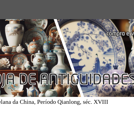
lana da China, Período Qianlong, séc. XVIII