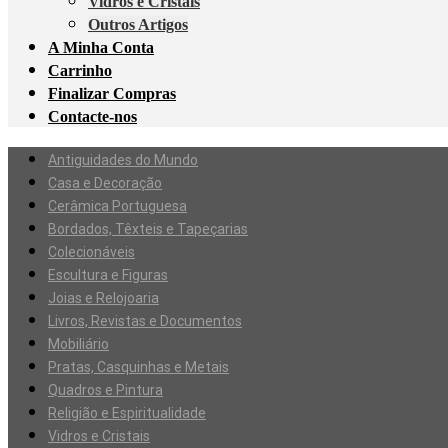
Vidros e Cristais
Outros Artigos
A Minha Conta
Carrinho
Finalizar Compras
Contacte-nos
Antiguidades do Mundo
Casa e Decoração
Cerâmica Portuguesa
Bordados, Têxteis e Tapeçarias
Colecionáveis
Escultura e Figuras
Joias e Relojoaria
Livros, Revistas e Documentos
Mobiliário
Pratas, Casquinhas e Metais
Quadros e Pintura
Religião e Espiritualidade
Vidros e Cristais