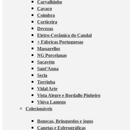
Carvalhinho
Cavaco
Coimbra
Corticeira
Devezas
Eletro-Cerâmica do Candal
+ Fábricas Portuguesas
Massarellos
NG Porcelanas
Sacavém
Sant’Anna
Secla
Torrinha
Vidal Arte
Vista Alegre e Bordallo Pinheiro
Viúva Lamego
Colecionáveis
Bonecas, Brinquedos e jogos
Canetas e Esferográficas