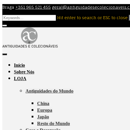
Skip
Braga
+351 965 521 455
geral@antiguidadesecolecionaveis.
to
Hit enter to search or ESC to close
content
Início
Sobre Nós
LOJA
Antiguidades do Mundo
China
Europa
Japão
Resto do Mundo