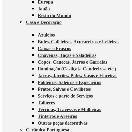
Europa
Japão
Resto do Mundo
Casa e Decoração
Azulejos
Bules, Cafeteiras, Açucareiros e Leiteiras
Caixas e Frascos
Chávenas, Taças e Saladeiras
Copos, Canecas, Jarros e Garrafas
Iluminação (Castiçais, Candeeiros, etc.)
Jarras, Jarrões, Potes, Vasos e Floreiras
Paliteiros, Saleiros e Especieiros
Pratos, Salvas e Covilhetes
Serviços e parte de Serviços
Talheres
Terrinas, Travessas e Molheiras
Tinteiros e Areeiros
Outras peças decorativas
Cerâmica Portuguesa