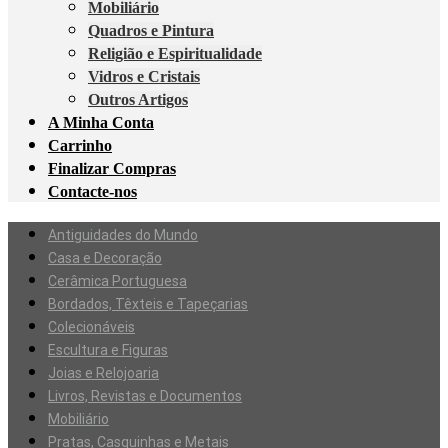
Mobiliário
Quadros e Pintura
Religião e Espiritualidade
Vidros e Cristais
Outros Artigos
A Minha Conta
Carrinho
Finalizar Compras
Contacte-nos
Antiguidades do Mundo
Casa e Decoração
Cerâmica Portuguesa
Bordados, Têxteis e Tapeçarias
Colecionáveis
Escultura e Figuras
Joias e Relojoaria
Livros, Revistas e Documentos
Mobiliário
Pratas, Casquinhas e Metais