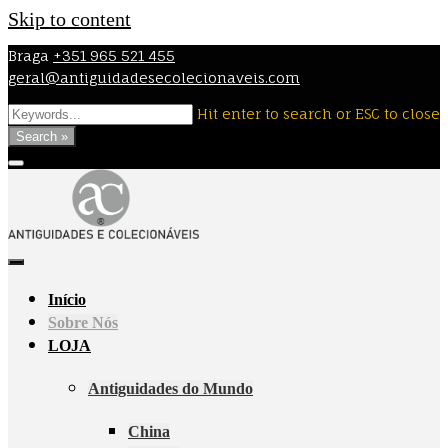
Skip to content
Braga
+351 965 521 455
geral@antiguidadesecolecionaveis.com
Hit enter to search or ESC to close
Search »
Início
Sobre Nós
LOJA
Antiguidades do Mundo
China