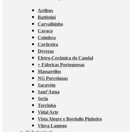
Artibus
Battistini
Carvalhinho
Cavaco
Coimbra
Corticeira
Devezas
Eletro-Cerâmica do Candal
+ Fábricas Portuguesas
Massarellos
NG Porcelanas
Sacavém
Sant’Anna
Secla
Torrinha
Vidal Arte
Vista Alegre e Bordallo Pinheiro
Viúva Lamego